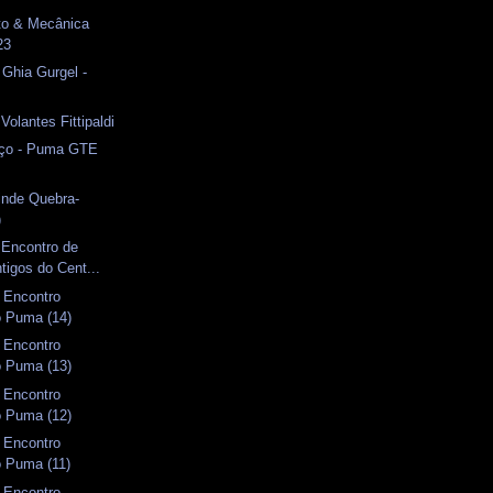
uto & Mecânica
23
Ghia Gurgel -
Volantes Fittipaldi
aço - Puma GTE
inde Quebra-
)
 Encontro de
tigos do Cent...
I Encontro
o Puma (14)
I Encontro
o Puma (13)
I Encontro
o Puma (12)
I Encontro
o Puma (11)
I Encontro