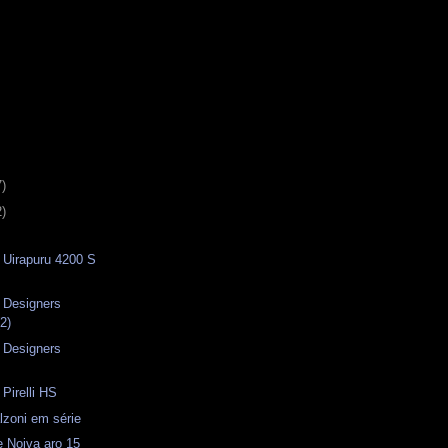
7)
2)
- Uirapuru 4200 S
 Designers
(2)
 Designers
Pirelli HS
lzoni em série
 Noiva aro 15