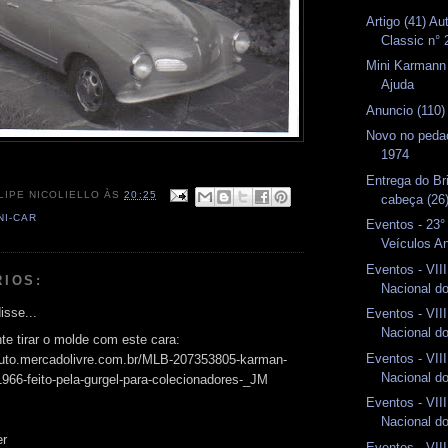
Artigo (41) A
Classic n° 
Mini Karmann 
Ajuda
Anuncio (110) 
Novo no ped
1974
Entrega do Br
LIPE NICOLIELLO
ÀS
20:25
cabeça (26
NI-CAR
Eventos - 23°
Veículos An
Eventos - VII
RIOS:
Nacional d
isse...
Eventos - VII
Nacional d
te tirar o molde com este cara:
Eventos - VII
oduto.mercadolivre.com.br/MLB-207353805-karman-
Nacional d
1966-feito-pela-gurgel-para-colecionadores-_JM
Eventos - VII
Nacional d
er
Eventos - VII