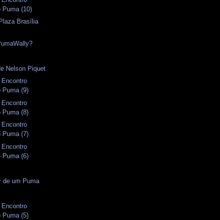
o Puma (10)
Plaza Brasília
PumaWally?
e Nelson Piquet
I Encontro
o Puma (9)
I Encontro
o Puma (8)
I Encontro
o Puma (7)
I Encontro
o Puma (6)
or de um Puma
I Encontro
o Puma (5)