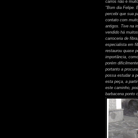
carros não é muito
"Bom dia Felipe. E
percebi que sua p
contato com muito
antigos. Tive na 
vendido há muitos
carroceria de fibr
especialista em f
restaurou quase po
importância, como 
porém dificilmente
portanto a procur
possa estudar a p
esta peça, a parti
este caminho, pod
barbacena ponto c