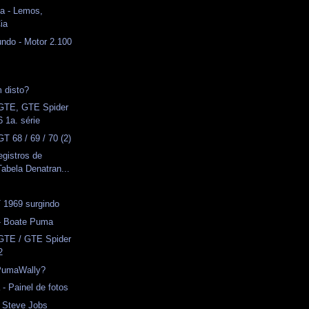
a - Lemos,
ia
ndo - Motor 2.100
 disto?
 GTE, GTE Spider
 1a. série
T 68 / 69 / 70 (2)
gistros de
Tabela Denatran...
T 1969 surgindo
 - Boate Puma
GTE / GTE Spider
2
PumaWally?
 - Painel de fotos
 Steve Jobs