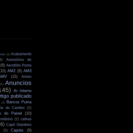
Acabamento
rior
(1)
3)
Acessórios de
(8)
Aerofólio Puma
(10)
AM2
(9)
AM3
AMV
(15)
Anisio
Anuncios
(1)
145)
Ar Interno
rtigo publicado
Bancos Puma
(1)
la do Cambio
(2)
s do Painel
(10)
ndários
(2)
calhas
36)
Capô Dianteiro
Capota
(9)
(5)