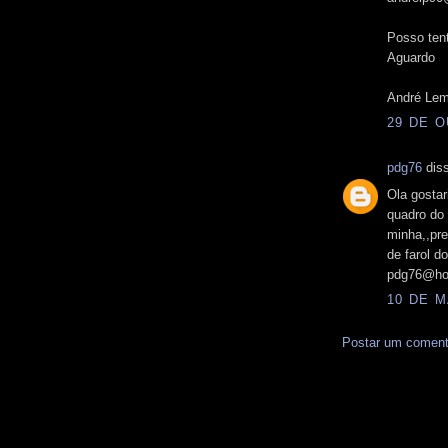
Posso tent
Aguardo
André Le
29 DE O
pdg76
diss
Ola gosta
quadro do 
minha,,pre
de farol d
pdg76@hot
10 DE M
Postar um coment