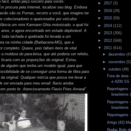
 fácil, então peço socorro para vocês:
►
2017
(3)
m procura pela Internet, localizei seu blog. Embora
►
2016
(28)
aixão são os Pumas, recorro a você, que imagino ter
►
2015
(59)
s colecionadores e apaixonados por veículos
infância um mini Karmann Ghia motorizado, o qual foi
►
2014
(112)
 anos, e agora encontrado em estado deplorável. A
►
2013
(306)
a, toda rachada e quebrada foi levada a um
►
2012
(568)
ibra na minha cidade (Barbacena-MG), que a
▼
2011
(614)
r completo. Quase, pois faltam itens de vital
a moldura do para-brisa, que até poderia ser refeito,
►
dezembro
(4
 ficaria com as proporções do original. Estou,
►
novembro
(5
a de alguém que tenha um modelo igual, para que
▼
outubro
(49)
ossibilidade de se conseguir uma forma de fibra para
Fora de área 
r da original. Qualquer notícia que possa me levar a
e 4200 SS
e ser enviada para meu email: flavio arroba
Reportagens -
om ponto br. A
tenciosamente Flavio Pires Amaral"
brasileiros 
Reportagens -
brasileiros
Reportagens - 
Artigo (42) Ma
Rodas Bolo de