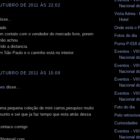
UTUBRO DE 2011 ÀS 22:02
Nacional d
Vista Aérea - 
isse...
Hotel
gado
Onde está o 
 em contato com o vendedor do mercado livre, porem
Fotos do dia
não achou
Puma P-018 d
vido a distancia.
Eventos - VII
m São Paulo e o carrinho está no interior.
Nacional d
Eventos - VII
Nacional d
UTUBRO DE 2011 ÀS 15:09
Eventos - VII
Nacional d
mes
disse...
Eventos - VII
Nacional d
Foto do dia
uma pequena coleção de mini carros,pesquiso muito
sunto e sei que ja faz tempo que esta atrás dessa
Pelo retrovis
Curiosidades
contaco comigo
Eventos - VII
Nacional d
@hotmail.com