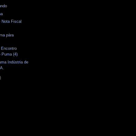
undo
ma
- Nota Fiscal
uma pára
I Encontro
o Puma (4)
uma Indústria de
.A.
)