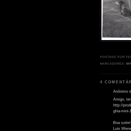
POSTADO POR
FE
MARCADORES:
MI
4 COMENTÁ
Anônimo d
Amigo, ten
http://pr
ghia-mini-
Boa sorte!
Luis Wien