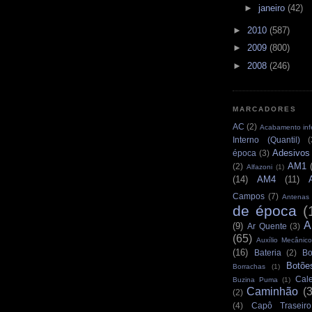
►
janeiro
(42)
►
2010
(587)
►
2009
(800)
►
2008
(246)
MARCADORES
AC
(2)
Acabamento infe
Interno (Quantil)
(
Adesivos
época
(3)
AM1
(2)
Alfazoni
(1)
(14)
AM4
(11)
Campos
(7)
Antenas
de época
(
A
(9)
Ar Quente
(3)
(65)
Auxílio Mecânico
(16)
Bateria
(2)
Bo
Botõe
Borrachas
(1)
Cale
Buzina Puma
(1)
Caminhão
(
(2)
(4)
Capô Traseiro