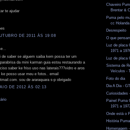
Chaveiro Pum
Brentar & C
ar te ajudar
Puma pelo mu
cc Holanda
mes
Desrespeito
UTUBRO DE 2011 ÀS 19:08
O que pensam
Luz de placa
e...
1971 a 1976
ri de saber se alguem saiba kem possa ter um
Luz de placa G
parabrisa da mini karman guia estou restaurando a
Sistema de Re
ciso saber ke friso uso nas laterais???vidro e aros
Veículos - 
o ke posso usar meu e fotos.. email
Foto do dia
mail.com. sou de araraquara s-p obrigado
Dia A Dia - G
AIO DE 2012 ÀS 02:13
Curiosidades
ário
Painel Puma 
1971 a 197
Onde está o 
História Puma
Homenagem -