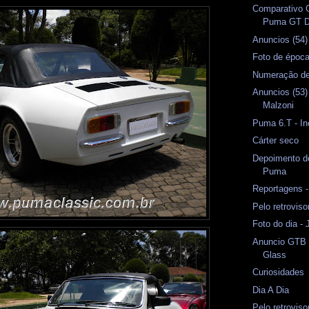
Comparativo 
Puma GT 
Anuncios (54
Foto de époc
Numeração d
Anuncios (53)
Malzoni
Puma 6.T - In
Cárter seco
Depoimento d
Puma
Reportagens -
Pelo retrovis
Foto do dia -
Anuncio GTB 
Glass
Curiosidades
Dia A Dia
Pelo retrovis