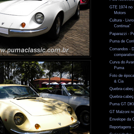
GTE 1974 no
Motors
Cultura - Livr
Continua”
Paparazzi - 
Puma de Corr
Comandos - D
comparativ
Curva do Avan
Puma
Foto de época
& Cia
Quebra-cabeç
Quebra-cabeç
Puma GT DKW
GT Malzoni n
Envelope da 
Reportagens -