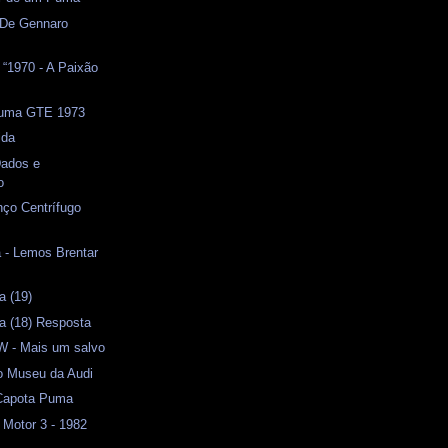
 De Gennaro
o “1970 - A Paixão
Puma GTE 1973
ida
ados e
o
ço Centrífugo
 - Lemos Brentar
a (19)
a (18) Resposta
 - Mais um salvo
o Museu da Audi
Capota Puma
 Motor 3 - 1982