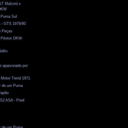
GT Malzoni x
DKW
) Puma Sul
a - GTS 1979/80
e Peças
 Pilotos DKW-
édito
e apaixonado por
 Motor Trend 1971
or de um Puma
 Japão
S2 ASA - Powl
or de um Puma