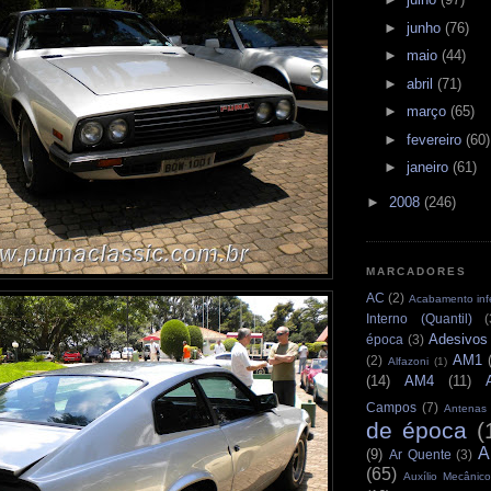
►
junho
(76)
►
maio
(44)
►
abril
(71)
►
março
(65)
►
fevereiro
(60)
►
janeiro
(61)
►
2008
(246)
MARCADORES
AC
(2)
Acabamento infe
Interno (Quantil)
(
Adesivos
época
(3)
AM1
(2)
Alfazoni
(1)
(14)
AM4
(11)
Campos
(7)
Antenas
de época
(
A
(9)
Ar Quente
(3)
(65)
Auxílio Mecânico