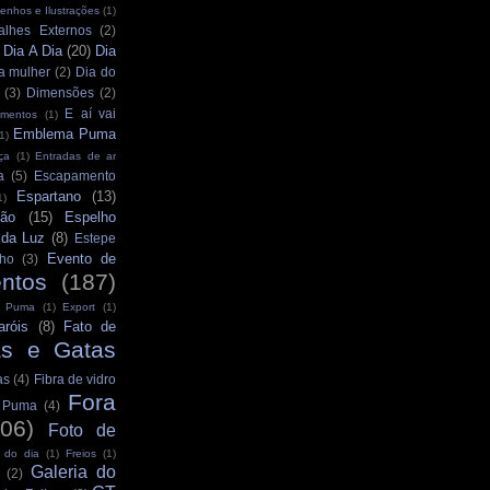
enhos e Ilustrações
(1)
alhes Externos
(2)
Dia A Dia
(20)
Dia
)
a mulher
(2)
Dia do
(3)
Dimensões
(2)
E aí vai
mentos
(1)
Emblema Puma
1)
ça
(1)
Entradas de ar
a
(5)
Escapamento
Espartano
(13)
1)
ção
(15)
Espelho
 da Luz
(8)
Estepe
Evento de
ho
(3)
ntos
(187)
s Puma
(1)
Export
(1)
aróis
(8)
Fato de
as e Gatas
as
(4)
Fibra de vidro
Fora
s Puma
(4)
106)
Foto de
 do dia
(1)
Freios
(1)
Galeria do
(2)