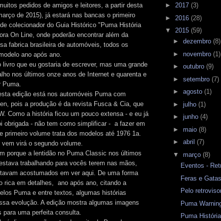
uitos pedidos de amigos e leitores, a partir desta
►
2017
(3)
março de 2015), já estará nas bancas o primeiro
►
2016
(28)
de colecionador do Guia Histórico "Puma História
▼
2015
(59)
ora On Line, onde poderão encontrar além da
►
dezembro
(8)
osa fabrica brasileira de automóveis, todos os
►
novembro
(1)
 modelo ano após ano.
 livro que eu gostaria de escrever, mas uma grande
►
outubro
(9)
alho nos últimos onze anos de Internet e quarenta e
►
setembro
(7)
r Puma.
►
agosto
(1)
desta edição está nos automóveis Puma com
n, pois a produção é da revista Fusca & Cia, que
►
julho
(1)
W. Como a história ficou um pouco extensa - e eu já
►
junho
(4)
foi obrigada - não tem como simplificar - a fazer em
►
maio
(8)
e primeiro volume trata dos modelos até 1976 1a.
►
abril
(7)
 vem virá o segundo volume.
m porque a lentidão no Puma Classic nos últimos
▼
março
(8)
 estava trabalhando para vocês terem nas mãos,
Eventos - Ret
estavam acostumados em ver aqui. De uma forma
Feras e Gata
o rica em detalhes, ano após ano, citando a
Pelo retrovis
los Puma e entre textos, algumas histórias
essa evolução. A edição mostra algumas imagens
Puma Warnin
s para uma perfeita consulta.
Puma Históri