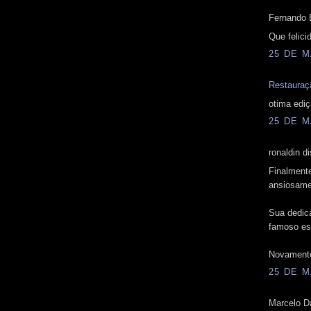
Fernando 
Que felici
25 DE M
Restauraç
otima edi
25 DE M
ronaldin di
Finalment
ansiosame
Sua dedic
famoso es
Novamente
25 DE M
Marcelo Da