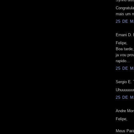
Congratula
mais um m
25 DE M
Ernani D. F
Felipe,
Boa tarde,
ja vou pro
rapido...
25 DE M
Sergio E. 
Uhuuuuuuu
25 DE M
Andre Morr
Felipe,
Meus Parab