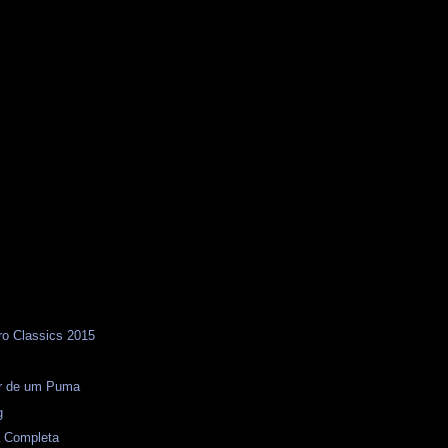
ro Classics 2015
s
or de um Puma
g
a Completa