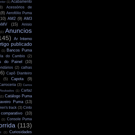
Acabamento
rior
(1)
3)
Acessórios de
(8)
Aerofólio Puma
(10)
AM2
(9)
AM3
AMV
(15)
Anisio
Anuncios
(1)
145)
Ar Interno
rtigo publicado
Bancos Puma
(1)
la do Cambio
(2)
s do Painel
(10)
ndários
(2)
calhas
36)
Capô Dianteiro
Capota
(9)
(5)
Carroceria
(3)
Carros
Cartaz
 Roubados
(1)
Catálogo Puma
(1)
aveiro Puma
(13)
ren's track
(3)
Cinto
comparativo
(10)
Console Puma
(1)
orrida
(113)
Curiosidades
t
(1)