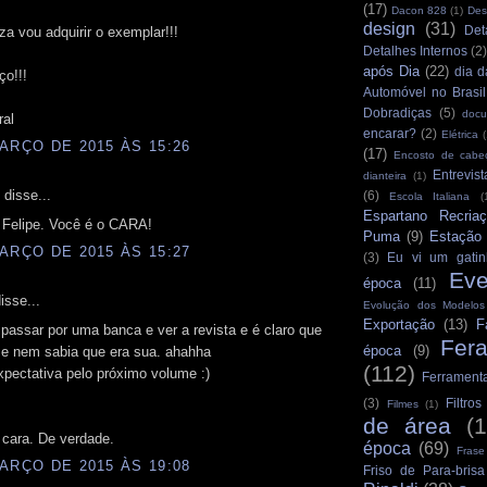
(17)
Dacon 828
(1)
Des
design
(31)
Det
a vou adquirir o exemplar!!!
Detalhes Internos
(2
após Dia
(22)
dia d
ço!!!
Automóvel no Brasil
Dobradiças
(5)
docu
ral
encarar?
(2)
Elétrica
(
ARÇO DE 2015 ÀS 15:26
(17)
Encosto de cabe
Entrevist
dianteira
(1)
 disse...
(6)
Escola Italiana
(
Espartano Recria
 Felipe. Você é o CARA!
Puma
(9)
Estação
ARÇO DE 2015 ÀS 15:27
(3)
Eu vi um gatin
Eve
época
(11)
isse...
Evolução dos Modelo
Exportação
(13)
F
passar por uma banca e ver a revista e é claro que
Fer
época
(9)
.e nem sabia que era sua. ahahha
(112)
xpectativa pelo próximo volume :)
Ferrament
(3)
Filtro
Filmes
(1)
de área
(
 cara. De verdade.
época
(69)
Frase
ARÇO DE 2015 ÀS 19:08
Friso de Para-brisa