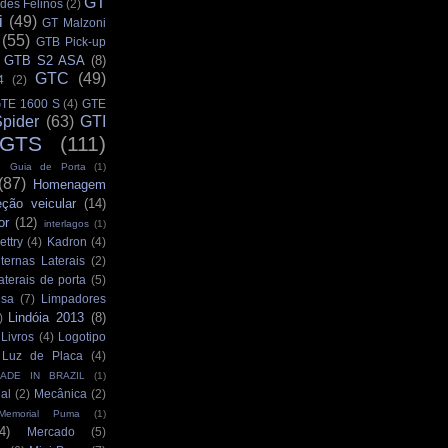
GT
des Felinos
(2)
i
(49)
GT Malzoni
(55)
GTB Pick-up
GTB S2 ASA
(8)
GTC
(49)
4
(2)
TE 1600 S
(4)
GTE
pider
(63)
GTI
GTS
(111)
Guia de Porta
(1)
(87)
Homenagem
eção veicular
(14)
or
(12)
interlagos
(1)
ettry
(4)
Kadron
(4)
ternas Laterais
(2)
aterais de porta
(5)
isa
(7)
Limpadores
Lindóia 2013
(8)
)
Livros
(4)
Logotipo
Luz de Placa
(4)
ADE IN BRAZIL
(1)
al
(2)
Mecânica
(2)
Memorial Puma
(1)
4)
Mercado
(5)