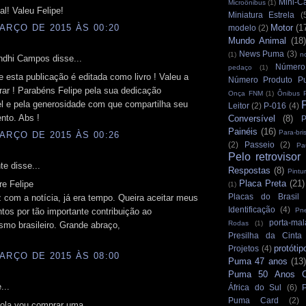
Mini-C
Microônibus
(1)
l! Valeu Felipe!
Miniatura Estrela
(
ARÇO DE 2015 ÀS 00:20
Motor
(1
modelo
(2)
Mundo Animal
(18)
News Puma
(3)
(1)
n
ndhi Campos disse...
Número
pedaço
(1)
 esta publicação é editada como livro ! Valeu a
Número Produto P
ar ! Parabéns Felipe pela sua dedicação
Onça FNM
(1)
Ônibus 
el e pela generosidade com que compartilha seu
Leitor
(2)
P-016
(4)
nto. Abs !
Conversível
(8)
P
Painéis
(16)
Para-bri
ARÇO DE 2015 ÀS 00:26
(2)
Passeio
(2)
Pa
Pelo retrovisor
e disse...
Respostas
(8)
Pintu
Placa Preta
(21)
re Felipe
(1)
Placas do Brasil
iz com a notícia, já era tempo. Queira aceitar meus
Identificação
(4)
os por tão importante contribuição ao
Pn
porta-mal
Rodas
(1)
smo brasileiro. Grande abraço,
Presilha da Cinta
protótip
Projetos
(4)
ARÇO DE 2015 ÀS 08:00
Puma 47 anos
(13)
Puma 50 Anos Cu
...
África do Sul
(6)
Puma Card
(2)
ola vou comprar uma .