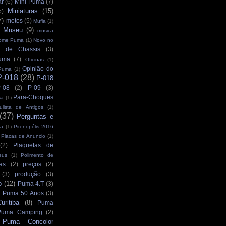
ar
(6)
Mini-Puma
(7)
Miniaturas
(15)
5)
7)
motos
(5)
Mufla
(1)
Museu
(9)
musica
ome Puma
(1)
Novo no
 de Chassis
(3)
uma
(7)
Oficinas
(1)
Opinião do
Puma
(1)
P-018
(28)
P-018
-08
(2)
P-09
(3)
Para-Choques
sa
(1)
ulista de Antigos
(1)
(37)
Perguntas e
ra
(1)
Pirenopólis 2016
Placas de Anuncio
(1)
(2)
Plaquetas de
eus
(1)
Polimento de
as
(2)
preços
(2)
(3)
produção
(3)
o
(12)
Puma 4.T
(3)
Puma 50 Anos
(3)
ritiba
(8)
Puma
Puma Camping
(2)
Puma Concolor