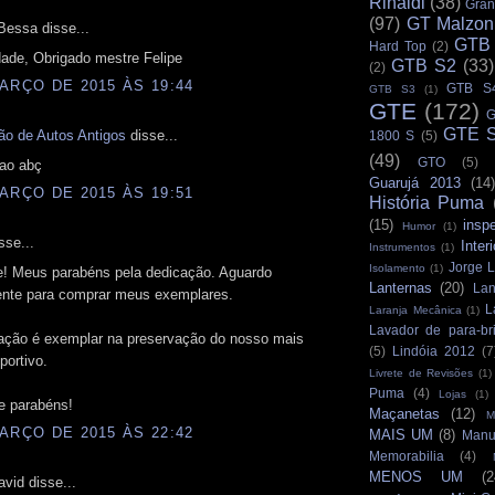
Rinaldi
(38)
Gran
(97)
GT Malzon
Bessa disse...
GTB
Hard Top
(2)
dade, Obrigado mestre Felipe
GTB S2
(33)
(2)
ARÇO DE 2015 ÀS 19:44
GTB S
GTB S3
(1)
GTE
(172)
G
GTE S
ão de Autos Antigos
disse...
1800 S
(5)
(49)
GTO
(5)
çao abç
Guarujá 2013
(14)
ARÇO DE 2015 ÀS 19:51
História Puma
(15)
insp
Humor
(1)
sse...
Interi
Instrumentos
(1)
Jorge L
Isolamento
(1)
e! Meus parabéns pela dedicação. Aguardo
Lanternas
(20)
Lan
nte para comprar meus exemplares.
L
Laranja Mecânica
(1)
Lavador de para-br
ação é exemplar na preservação do nosso mais
(5)
Lindóia 2012
(7
portivo.
Livrete de Revisões
(1)
Puma
(4)
Lojas
(1)
 parabéns!
Maçanetas
(12)
M
ARÇO DE 2015 ÀS 22:42
MAIS UM
(8)
Manu
Memorabilia
(4)
MENOS UM
(2
vid disse...