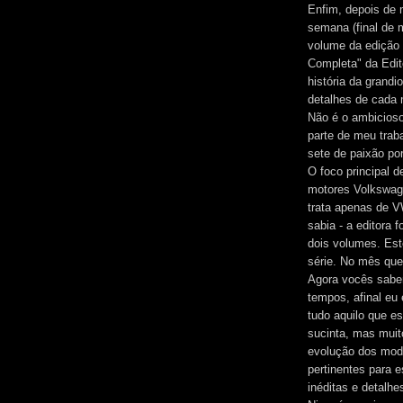
Enfim, depois de m
semana (final de 
volume da edição 
Completa" da Edit
história da grandi
detalhes de cada
Não é o ambicioso
parte de meu trab
sete de paixão po
O foco principal 
motores Volkswage
trata apenas de V
sabia - a editora 
dois volumes. Est
série. No mês que
Agora vocês sabe
tempos, afinal eu
tudo aquilo que 
sucinta, mas muit
evolução dos mode
pertinentes para 
inéditas e detalhe