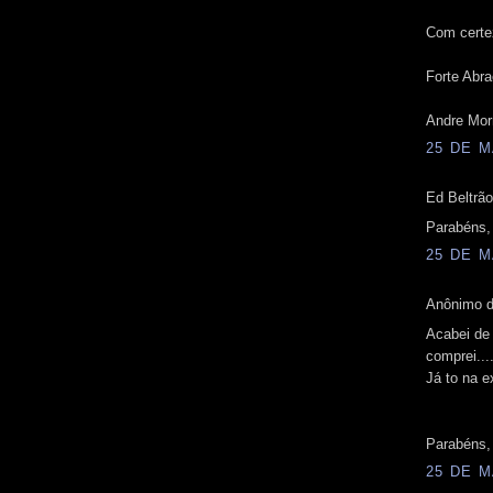
Com certez
Forte Abra
Andre Mor
25 DE M
Ed Beltrão
Parabéns,
25 DE M
Anônimo d
Acabei de 
comprei...
Já to na e
Parabéns,
25 DE M