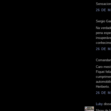
Sensaciona
26 DE M
Sergio Ga
Na verdade
pena esper
insuperáv
conhecime
26 DE M
Comandant
Caro mest
Fiquei fel
cumpriment
automobili
Heriberto.
26 DE M
Luby
disse
Show de b