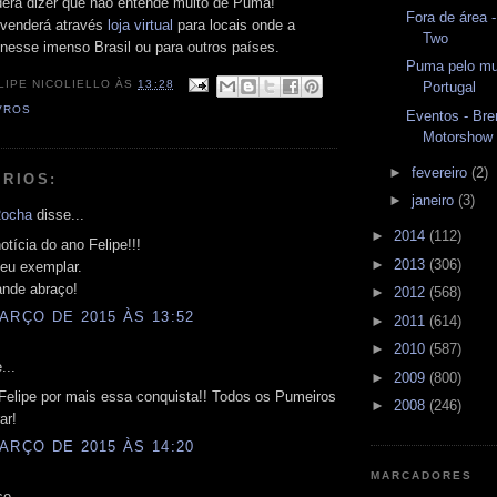
erá dizer que não entende muito de Puma!
Fora de área 
 venderá através
loja virtual
para locais onde a
Two
nesse imenso Brasil ou para outros países.
Puma pelo mu
LIPE NICOLIELLO
ÀS
13:28
Portugal
VROS
Eventos - Br
Motorshow
►
fevereiro
(2)
RIOS:
►
janeiro
(3)
Rocha
disse...
►
2014
(112)
otícia do ano Felipe!!!
►
2013
(306)
eu exemplar.
nde abraço!
►
2012
(568)
ARÇO DE 2015 ÀS 13:52
►
2011
(614)
►
2010
(587)
...
►
2009
(800)
Felipe por mais essa conquista!! Todos os Pumeiros
►
2008
(246)
ar!
ARÇO DE 2015 ÀS 14:20
MARCADORES
e...