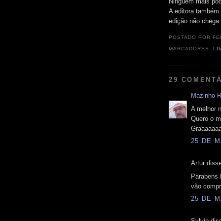
Ninguém mais pod
A editora também
edição não chega 
POSTADO POR
FE
MARCADORES:
LI
29 COMENTÁ
Mazinho 
A melhor n
Quero o m
Graaaaaaa
25 DE M
Artur disse
Parabens 
vão compr
25 DE M
Sylvio diss