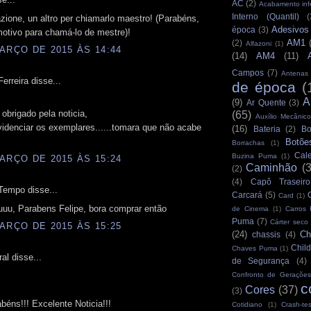
AC
(2)
Acabamento infe
Interno (Quantil)
(
zione, un altro per chiamarlo maestro! (Parabéns,
Adesivos
época
(3)
otivo para chamá-lo de mestre)!
AM1
(2)
Alfazoni
(1)
ARÇO DE 2015 ÀS 14:44
(14)
AM4
(11)
Campos
(7)
Antenas
erreira disse...
de época
(
A
(9)
Ar Quente
(3)
 obrigado pela noticia,
(65)
Auxílio Mecânico
videnciar os exemplares......tomara que não acabe
(16)
Bateria
(2)
Bo
Botõe
Borrachas
(1)
Cale
Buzina Puma
(1)
ARÇO DE 2015 ÀS 15:24
Caminhão
(
(2)
(4)
Capô Traseiro
Tempo disse...
Carcará
(5)
Card
(1)
uu, Parabens Felipe, bora comprar então
de Cinema
(1)
Carros
Puma
(7)
Cárter seco
ARÇO DE 2015 ÀS 15:25
(24)
Ch
chassis
(4)
Child
Chaves Puma
(1)
al disse...
de Segurança
(4)
Confronto de Gerações
c
Cores
(37)
(3)
éns!!! Excelente Noticia!!!
Cotidiano
(1)
Crash-tes