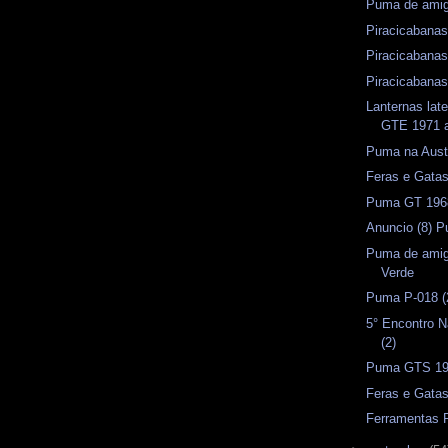
Puma de amig
Piracicabanas
Piracicabanas
Piracicabanas
Lanternas lat
GTE 1971 
Puma na Austr
Feras e Gata
Puma GT 1968
Anuncio (8)
Puma de amig
Verde
Puma P-018 (
5° Encontro 
(2)
Puma GTS 1
Feras e Gata
Ferramentas