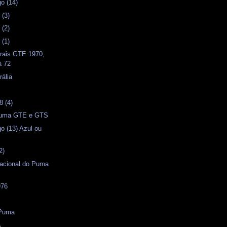
o (14)
 (3)
 (2)
 (1)
erais GTE 1970,
a 72
ália
s
 (4)
 Puma GTE e GTS
o (13) Azul ou
2)
Nacional do Puma
976
s
 Puma