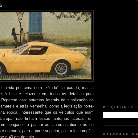
s
e, ainda por cima com "zóiudo" na parada, mas a
stá bela e reluzente em todos os detalhes para
. Reparem nas lanternas laterais de sinalização de
e amarela e atrás vermelha, como a legislação norte-
PESQUISAR EST
 na época. Interessante que os veículos que eram
Europa, não tinham essas lanternas laterais, em
oram obrigados a passar as lanternas dianteiras da
te do carro, para a parte superior, pois a lei européia
ARQUIVO DO BL
sse a 40 cm do solo.