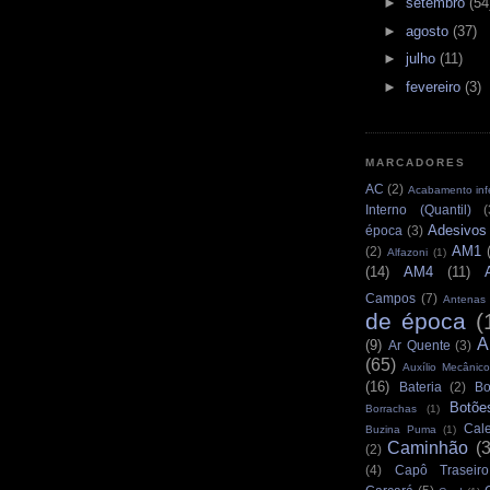
►
setembro
(54
►
agosto
(37)
►
julho
(11)
►
fevereiro
(3)
MARCADORES
AC
(2)
Acabamento infe
Interno (Quantil)
(
Adesivos
época
(3)
AM1
(2)
Alfazoni
(1)
(14)
AM4
(11)
Campos
(7)
Antenas
de época
(
A
(9)
Ar Quente
(3)
(65)
Auxílio Mecânico
(16)
Bateria
(2)
Bo
Botõe
Borrachas
(1)
Cale
Buzina Puma
(1)
Caminhão
(
(2)
(4)
Capô Traseiro