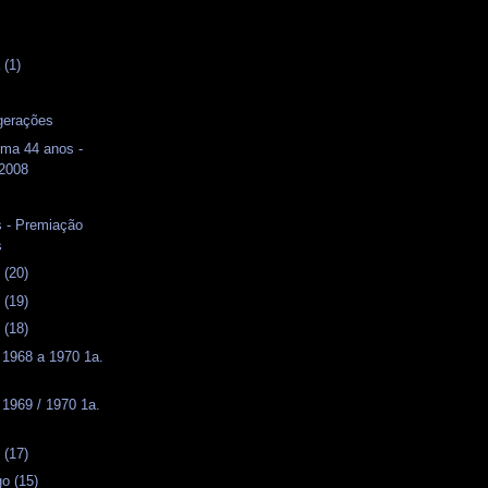
s
 (1)
s
gerações
ma 44 anos -
 2008
 - Premiação
s
 (20)
 (19)
 (18)
T 1968 a 1970 1a.
 1969 / 1970 1a.
 (17)
o (15)