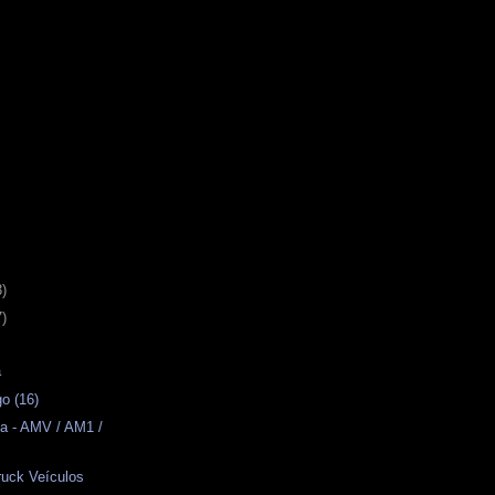
3)
7)
a
o (16)
a - AMV / AM1 /
ruck Veículos