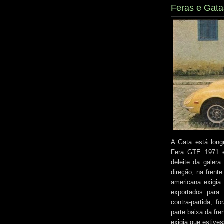
Feras e Gata
A Gata está long
Fera GTE 1971 e
deleite da galera
direção, na frent
americana exigia
exportados para 
contra-partida, f
parte baixa da fren
exigia que estive