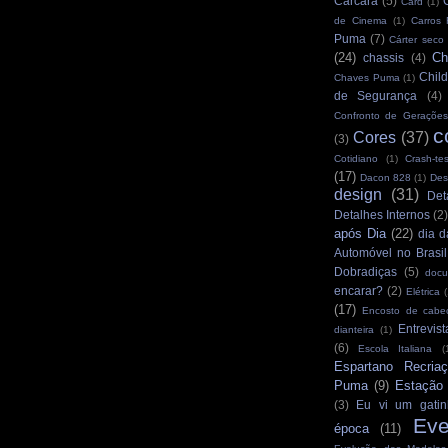
Carcará
(5)
Card
(1)
de Cinema
(1)
Carros
Puma
(7)
Cárter seco
(24)
Ch
chassis
(4)
Child
Chaves Puma
(1)
de Segurança
(4)
Confronto de Gerações
c
Cores
(37)
(3)
Cotidiano
(1)
Crash-tes
(17)
Dacon 828
(1)
Des
design
(31)
Det
Detalhes Internos
(2
após Dia
(22)
dia d
Automóvel no Brasil
Dobradiças
(5)
docu
encarar?
(2)
Elétrica
(
(17)
Encosto de cabe
Entrevist
dianteira
(1)
(6)
Escola Italiana
(
Espartano Recria
Puma
(9)
Estação
(3)
Eu vi um gatin
Eve
época
(11)