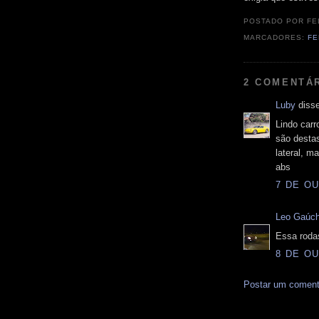
POSTADO POR
FE
MARCADORES:
FE
2 COMENTÁ
Luby
disse
Lindo carr
são desta
lateral, ma
abs
7 DE OU
Leo Gaúc
Essa rodas
8 DE OU
Postar um coment