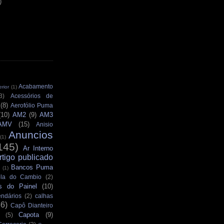
)
Acabamento
rior
(1)
3)
Acessórios de
(8)
Aerofólio Puma
(10)
AM2
(9)
AM3
AMV
(15)
Anisio
Anuncios
(1)
145)
Ar Interno
rtigo publicado
Bancos Puma
(1)
la do Cambio
(2)
s do Painel
(10)
ndários
(2)
calhas
36)
Capô Dianteiro
Capota
(9)
(5)