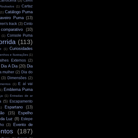
Carroceria
(3)
Carros
Cartaz
 Roubados
(1)
Catálogo Puma
(1)
aveiro Puma
(13)
ren's track
(3)
Cinto
comparativo
(10)
Console Puma
(1)
orrida
(113)
Curiosidades
t
(1)
enhos e Ilustrações
(1)
alhes Externos
(2)
Dia A Dia
(20)
Dia
)
a mulher
(2)
Dia do
(3)
Dimensões
(2)
E aí vai
mentos
(1)
Emblema Puma
1)
ça
(1)
Entradas de ar
a
(5)
Escapamento
Espartano
(13)
1)
ção
(15)
Espelho
 da Luz
(8)
Estepe
Evento de
ho
(3)
ntos
(187)