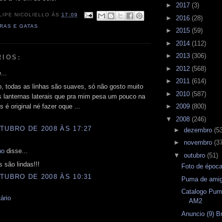
►
2017
(3)
LIPE NICOLIELLO
ÀS
17:09
►
2016
(28)
RAS E GATAS
►
2015
(59)
►
2014
(112)
►
2013
(306)
RIOS:
►
2012
(568)
...
►
2011
(614)
o, todas as linhas são suaves, só não gosto muito
►
2010
(587)
s lanternas laterais que pra mim pesa um pouco na
s é original né fazer oque ...
►
2009
(800)
▼
2008
(246)
TUBRO DE 2008 ÀS 17:27
►
dezembro
(5
►
novembro
(3
ho
disse...
▼
outubro
(51)
 são lindas!!!
Foto de époc
TUBRO DE 2008 ÀS 10:31
Puma de amig
Catalogo Pum
ário
AM2
Anuncio (9) B