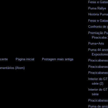
Feras e Gata
Puma Rallye
História Puma
Feras e Gata
Confronto de 
Premiação Pu
Piracicaba
Puma+Arts
Puma 44 anos
Expositore
cente
Página inicial
Postagem mais antiga
Piracicabanas
Piracicabanas
omentários (Atom)
Piracicabanas
Interior do G
série (2)
Interior do GT
série
Piracicabanas
Puma de amig