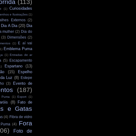
orrida
(113)
Curiosidades
t
(1)
enhos e Ilustrações
(1)
alhes Externos
(2)
Dia A Dia
(20)
Dia
)
a mulher
(2)
Dia do
(3)
Dimensões
(2)
E aí vai
mentos
(1)
Emblema Puma
1)
ça
(1)
Entradas de ar
a
(5)
Escapamento
Espartano
(13)
1)
ção
(15)
Espelho
 da Luz
(8)
Estepe
Evento de
ho
(3)
ntos
(187)
s Puma
(1)
Export
(1)
aróis
(8)
Fato de
as e Gatas
as
(4)
Fibra de vidro
Fora
s Puma
(4)
106)
Foto de