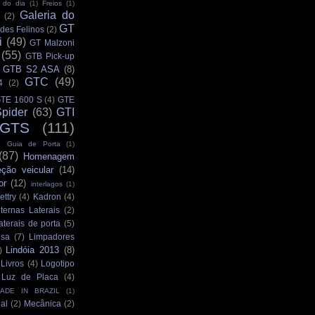
 do dia
(1)
Freios
(1)
Galeria do
(2)
GT
des Felinos
(2)
i
(49)
GT Malzoni
(55)
GTB Pick-up
GTB S2 ASA
(8)
GTC
(49)
4
(2)
TE 1600 S
(4)
GTE
pider
(63)
GTI
GTS
(111)
Guia de Porta
(1)
(87)
Homenagem
eção veicular
(14)
or
(12)
interlagos
(1)
ettry
(4)
Kadron
(4)
ternas Laterais
(2)
aterais de porta
(5)
isa
(7)
Limpadores
Lindóia 2013
(8)
)
Livros
(4)
Logotipo
Luz de Placa
(4)
ADE IN BRAZIL
(1)
al
(2)
Mecânica
(2)