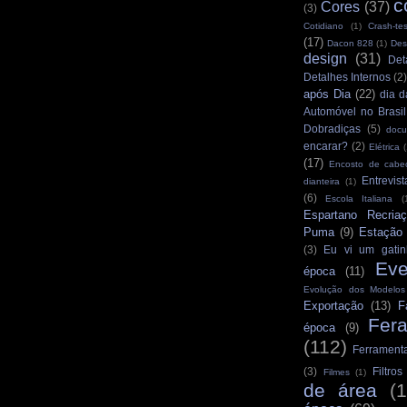
c
Cores
(37)
(3)
Cotidiano
(1)
Crash-tes
(17)
Dacon 828
(1)
Des
design
(31)
Det
Detalhes Internos
(2
após Dia
(22)
dia d
Automóvel no Brasil
Dobradiças
(5)
docu
encarar?
(2)
Elétrica
(
(17)
Encosto de cabe
Entrevist
dianteira
(1)
(6)
Escola Italiana
(
Espartano Recria
Puma
(9)
Estação
(3)
Eu vi um gatin
Eve
época
(11)
Evolução dos Modelo
Exportação
(13)
F
Fer
época
(9)
(112)
Ferrament
(3)
Filtro
Filmes
(1)
de área
(