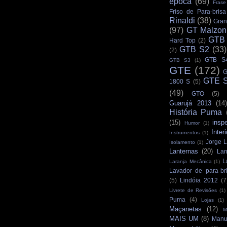
época
(69)
Frase
Friso de Para-brisa
Rinaldi
(38)
Gran
(97)
GT Malzon
GTB
Hard Top
(2)
GTB S2
(33)
(2)
GTB S
GTB S3
(1)
GTE
(172)
G
GTE S
1800 S
(5)
(49)
GTO
(5)
Guarujá 2013
(14)
História Puma
(15)
insp
Humor
(1)
Interi
Instrumentos
(1)
Jorge L
Isolamento
(1)
Lanternas
(20)
Lan
L
Laranja Mecânica
(1)
Lavador de para-br
(5)
Lindóia 2012
(7
Livrete de Revisões
(1)
Puma
(4)
Lojas
(1)
Maçanetas
(12)
M
MAIS UM
(8)
Manu