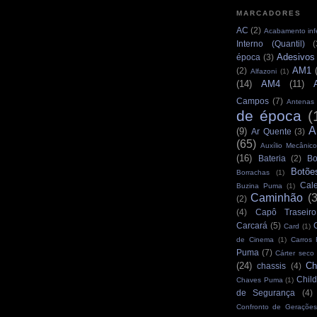
MARCADORES
AC
(2)
Acabamento infe
Interno (Quantil)
(
Adesivos
época
(3)
AM1
(2)
Alfazoni
(1)
(14)
AM4
(11)
Campos
(7)
Antenas
de época
(
A
(9)
Ar Quente
(3)
(65)
Auxílio Mecânico
(16)
Bateria
(2)
Bo
Botõe
Borrachas
(1)
Cale
Buzina Puma
(1)
Caminhão
(
(2)
(4)
Capô Traseiro
Carcará
(5)
Card
(1)
de Cinema
(1)
Carros
Puma
(7)
Cárter seco
(24)
Ch
chassis
(4)
Child
Chaves Puma
(1)
de Segurança
(4)
Confronto de Gerações