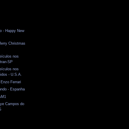
vo - Happy New
 Merry Christmas
eículos nos
etran-SP
eículos nos
idos - U.S.A.
 Enzo Ferrari
ndo - Espanha
 AM1
llye Campos do
5