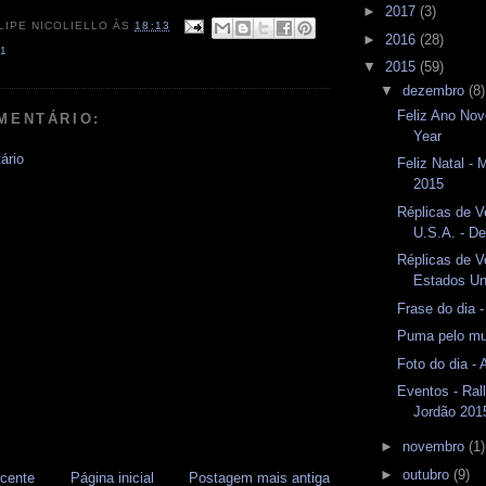
►
2017
(3)
LIPE NICOLIELLO
ÀS
18:13
►
2016
(28)
1
▼
2015
(59)
▼
dezembro
(8)
Feliz Ano No
MENTÁRIO:
Year
ário
Feliz Natal -
2015
Réplicas de V
U.S.A. - D
Réplicas de V
Estados Un
Frase do dia -
Puma pelo mu
Foto do dia -
Eventos - Ra
Jordão 201
►
novembro
(1)
►
outubro
(9)
cente
Página inicial
Postagem mais antiga