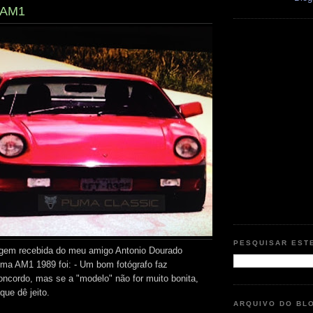
- AM1
PESQUISAR EST
agem recebida do meu amigo Antonio Dourado
ma AM1 1989 foi: - Um bom fotógrafo faz
concordo, mas se a "modelo" não for muito bonita,
que dê jeito.
ARQUIVO DO BL