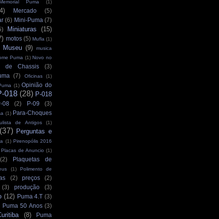
Memorial Puma
(1)
4)
Mercado
(5)
ar
(6)
Mini-Puma
(7)
Miniaturas
(15)
5)
7)
motos
(5)
Mufla
(1)
Museu
(9)
musica
ome Puma
(1)
Novo no
 de Chassis
(3)
uma
(7)
Oficinas
(1)
Opinião do
Puma
(1)
P-018
(28)
P-018
-08
(2)
P-09
(3)
Para-Choques
sa
(1)
ulista de Antigos
(1)
(37)
Perguntas e
ra
(1)
Pirenopólis 2016
Placas de Anuncio
(1)
(2)
Plaquetas de
eus
(1)
Polimento de
as
(2)
preços
(2)
(3)
produção
(3)
o
(12)
Puma 4.T
(3)
Puma 50 Anos
(3)
ritiba
(8)
Puma