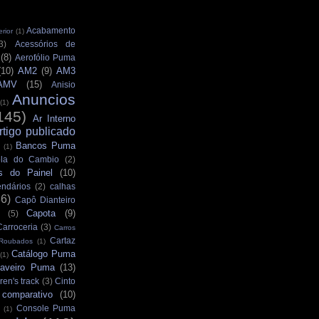
Acabamento
rior
(1)
3)
Acessórios de
(8)
Aerofólio Puma
(10)
AM2
(9)
AM3
AMV
(15)
Anisio
Anuncios
(1)
145)
Ar Interno
rtigo publicado
Bancos Puma
(1)
la do Cambio
(2)
s do Painel
(10)
ndários
(2)
calhas
36)
Capô Dianteiro
Capota
(9)
(5)
Carroceria
(3)
Carros
Cartaz
 Roubados
(1)
Catálogo Puma
(1)
aveiro Puma
(13)
ren's track
(3)
Cinto
comparativo
(10)
Console Puma
(1)