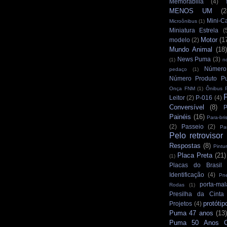
Memorabilia
(4)
MENOS UM
(2
Mini-C
Microônibus
(1)
Miniatura Estrela
(
Motor
(1
modelo
(2)
Mundo Animal
(18)
News Puma
(3)
(1)
n
Número
pedaço
(1)
Número Produto P
Onça FNM
(1)
Ônibus 
Leitor
(2)
P-016
(4)
Conversível
(8)
P
Painéis
(16)
Para-bri
(2)
Passeio
(2)
Pa
Pelo retrovisor
Respostas
(8)
Pintu
Placa Preta
(21)
(1)
Placas do Brasil
Identificação
(4)
Pn
porta-mal
Rodas
(1)
Presilha da Cinta
protótip
Projetos
(4)
Puma 47 anos
(13)
Puma 50 Anos Cu