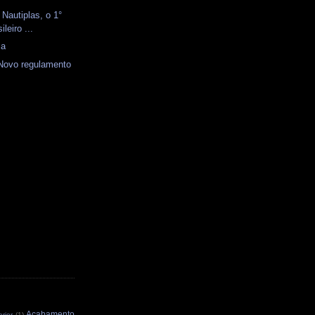
 Nautiplas, o 1°
ileiro ...
ca
 Novo regulamento
Acabamento
rior
(1)