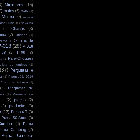
Miniaturas
(15)
5)
7)
motos
(5)
Mufla
(1)
Museu
(9)
musica
ome Puma
(1)
Novo no
 de Chassis
(3)
uma
(7)
Oficinas
(1)
Opinião do
Puma
(1)
P-018
(28)
P-018
-08
(2)
P-09
(3)
Para-Choques
sa
(1)
ulista de Antigos
(1)
(37)
Perguntas e
ra
(1)
Pirenopólis 2016
Placas de Anuncio
(1)
(2)
Plaquetas de
eus
(1)
Polimento de
as
(2)
preços
(2)
(3)
produção
(3)
o
(12)
Puma 4.T
(3)
Puma 50 Anos
(3)
ritiba
(8)
Puma
Puma Camping
(2)
Puma Concolor