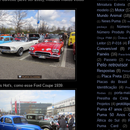
Miniatura Estrela
(
Motor
(1
modelo
(2)
Mundo Animal
(18)
News Puma
(3)
(1)
n
Número
pedaço
(1)
Número Produto P
Onça FNM
(1)
Ônibus 
Leitor
(2)
P-016
(4)
Conversível
(8)
P
Painéis
(16)
Para-bri
(2)
Passeio
(2)
Pa
Pelo retrovisor
Respostas
(8)
Pintu
Placa Preta
(21)
(1)
Placas do Brasil
 Hot's, como esse Ford Coupe 1939.
Identificação
(4)
Pn
porta-mal
Rodas
(1)
Presilha da Cinta
protótip
Projetos
(4)
Puma 47 anos
(13)
Puma 50 Anos Cu
África do Sul
(6)
Puma Card
(2)