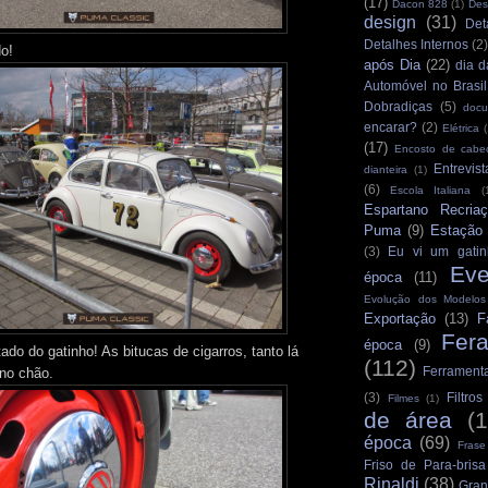
(17)
Dacon 828
(1)
Des
design
(31)
Det
Detalhes Internos
(2
o!
após Dia
(22)
dia d
Automóvel no Brasil
Dobradiças
(5)
docu
encarar?
(2)
Elétrica
(
(17)
Encosto de cabe
Entrevist
dianteira
(1)
(6)
Escola Italiana
(
Espartano Recria
Puma
(9)
Estação
(3)
Eu vi um gatin
Eve
época
(11)
Evolução dos Modelo
Exportação
(13)
F
Fer
época
(9)
do do gatinho! As bitucas de cigarros, tanto lá
(112)
Ferrament
no chão.
(3)
Filtro
Filmes
(1)
de área
(
época
(69)
Frase
Friso de Para-brisa
Rinaldi
(38)
Gran