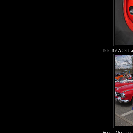
Belo BMW 328, a
Fusca, Mustang e 