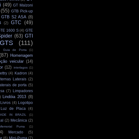
i
(49)
GT Malzoni
(55)
GTB Pick-up
GTB S2 ASA
(8)
GTC
(49)
4
(2)
TE 1600 S
(4)
GTE
pider
(63)
GTI
GTS
(111)
Guia de Porta
(1)
(87)
Homenagem
eção veicular
(14)
or
(12)
interlagos
(1)
ettry
(4)
Kadron
(4)
ternas Laterais
(2)
aterais de porta
(5)
isa
(7)
Limpadores
Lindóia 2013
(8)
)
Livros
(4)
Logotipo
Luz de Placa
(4)
ADE IN BRAZIL
(1)
al
(2)
Mecânica
(2)
Memorial Puma
(1)
4)
Mercado
(5)
ar
(6)
Mini-Puma
(7)