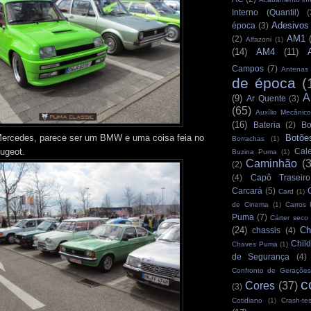
Interno (Quantil)
(
Adesivos
época
(3)
AM1
(2)
Alfazoni
(1)
(14)
AM4
(11)
Campos
(7)
Antenas
de época
(
A
(9)
Ar Quente
(3)
(65)
Auxílio Mecânico
(16)
Bateria
(2)
Bo
ercedes, parece ser um BMW e uma coisa feia no
Botõe
Borrachas
(1)
ugeot.
Cale
Buzina Puma
(1)
Caminhão
(
(2)
(4)
Capô Traseiro
Carcará
(5)
Card
(1)
de Cinema
(1)
Carros
Puma
(7)
Cárter seco
(24)
Ch
chassis
(4)
Child
Chaves Puma
(1)
de Segurança
(4)
Confronto de Gerações
c
Cores
(37)
(3)
Cotidiano
(1)
Crash-tes