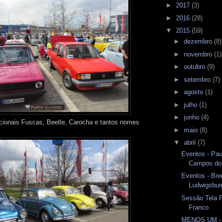
►
2017
(3)
►
2016
(28)
▼
2015
(59)
►
dezembro
(8)
►
novembro
(1)
►
outubro
(9)
►
setembro
(7)
►
agosto
(1)
►
julho
(1)
►
junho
(4)
dicionais Fuscas, Beetle, Carocha e tantos nomes
►
maio
(8)
▼
abril
(7)
Eventos - Pau
Campos do
Eventos - Bre
Ludwigsbur
Sessão Tela 
Franco
MENOS UM - 