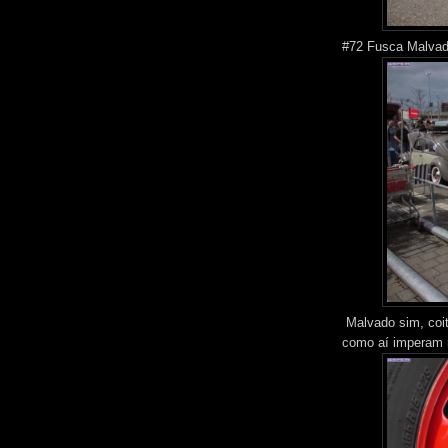
#72 Fusca Malvad
Malvado sim, coita
como aí imperam 