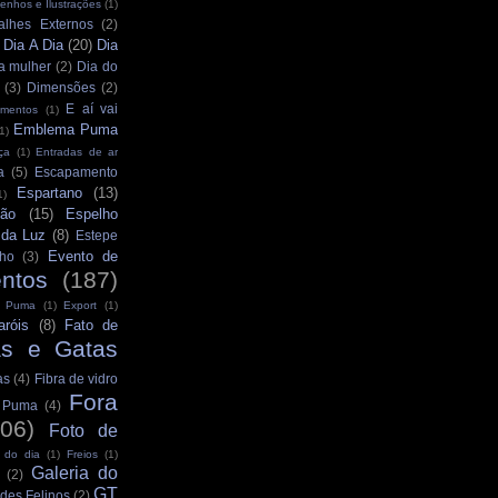
enhos e Ilustrações
(1)
alhes Externos
(2)
Dia A Dia
(20)
Dia
)
a mulher
(2)
Dia do
(3)
Dimensões
(2)
E aí vai
mentos
(1)
Emblema Puma
1)
ça
(1)
Entradas de ar
a
(5)
Escapamento
Espartano
(13)
1)
ção
(15)
Espelho
 da Luz
(8)
Estepe
Evento de
ho
(3)
ntos
(187)
s Puma
(1)
Export
(1)
aróis
(8)
Fato de
as e Gatas
as
(4)
Fibra de vidro
Fora
s Puma
(4)
106)
Foto de
 do dia
(1)
Freios
(1)
Galeria do
(2)
GT
des Felinos
(2)