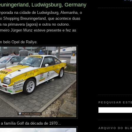
euningerland, Ludwigsburg, Germany
mporada na cidade de Ludwigsburg, Alemanha, o
no Shopping Breuningerland, que acontece duas
 na primavera (agora) e outra no outono.
meiro Jürgen Munz esteve presente e fez as
belo Opel de Rallye.
PESQUISAR EST
a família Golf da década de 1970...
ARQUIVO DO BL