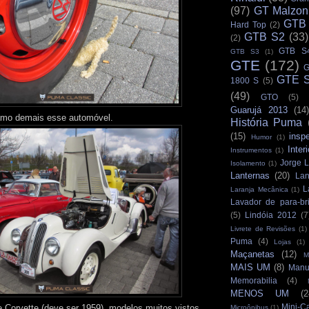
(97)
GT Malzon
GTB
Hard Top
(2)
GTB S2
(33)
(2)
GTB S
GTB S3
(1)
GTE
(172)
G
GTE S
1800 S
(5)
(49)
GTO
(5)
Guarujá 2013
(14)
mo demais esse automóvel.
História Puma
(15)
insp
Humor
(1)
Interi
Instrumentos
(1)
Jorge L
Isolamento
(1)
Lanternas
(20)
Lan
L
Laranja Mecânica
(1)
Lavador de para-br
(5)
Lindóia 2012
(7
Livrete de Revisões
(1)
Puma
(4)
Lojas
(1)
Maçanetas
(12)
M
MAIS UM
(8)
Manu
Memorabilia
(4)
MENOS UM
(2
Mini-C
Corvette (deve ser 1959), modelos muitos vistos
Microônibus
(1)