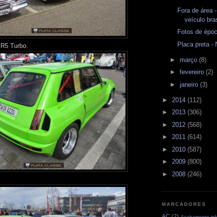
Fora de área -
veículo bras
Fotos de épo
Placa preta -
 R5 Turbo.
►
março
(8)
►
fevereiro
(2)
►
janeiro
(3)
►
2014
(112)
►
2013
(306)
►
2012
(568)
►
2011
(614)
►
2010
(587)
►
2009
(800)
►
2008
(246)
MARCADORES
AC
(2)
Acabamento infe