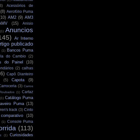
3)
Acessórios de
(8)
Aerofólio Puma
(10)
AM2
(9)
AM3
AMV
(15)
Anisio
Anuncios
(1)
145)
Ar Interno
rtigo publicado
Bancos Puma
(1)
la do Cambio
(2)
s do Painel
(10)
ndários
(2)
calhas
36)
Capô Dianteiro
Capota
(9)
(5)
Carroceria
(3)
Carros
Cartaz
 Roubados
(1)
Catálogo Puma
(1)
aveiro Puma
(13)
ren's track
(3)
Cinto
comparativo
(10)
Console Puma
(1)
orrida
(113)
Curiosidades
t
(1)