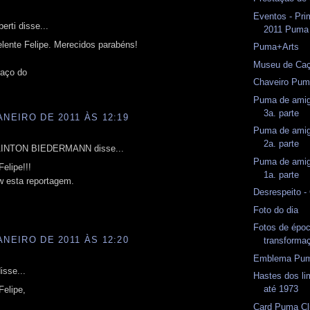
Eventos - Pri
erti disse...
2011 Puma 
lente Felipe. Merecidos parabéns!
Puma+Arts
Museu de Ca
raço do
Chaveiro Pum
Puma de amig
3a. parte
ANEIRO DE 2011 ÀS 12:19
Puma de amig
2a. parte
INTON BIEDERMANN disse...
Puma de amig
elipe!!!
1a. parte
w esta reportagem.
Desrespeito 
Foto do dia
Fotos de époc
ANEIRO DE 2011 ÀS 12:20
transforma
Emblema Pum
isse...
Hastes dos l
até 1973
Felipe,
Card Puma C