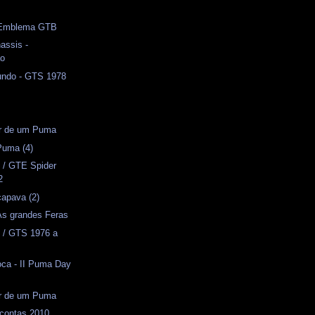
s
- Emblema GTB
assis -
ão
ndo - GTS 1978
or de um Puma
Puma (4)
 / GTE Spider
2
apava (2)
 As grandes Feras
 / GTS 1976 a
oca - II Puma Day
or de um Puma
 contas 2010