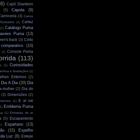
36)
Capô Dianteiro
Capota
(9)
(5)
Carroceria
(3)
Carros
Cartaz
 Roubados
(1)
Catálogo Puma
(1)
aveiro Puma
(13)
ren's track
(3)
Cinto
comparativo
(10)
Console Puma
(1)
orrida
(113)
Curiosidades
t
(1)
enhos e Ilustrações
(1)
alhes Externos
(2)
Dia A Dia
(20)
Dia
)
a mulher
(2)
Dia do
(3)
Dimensões
(2)
E aí vai
mentos
(1)
Emblema Puma
1)
ça
(1)
Entradas de ar
a
(5)
Escapamento
Espartano
(13)
1)
ção
(15)
Espelho
 da Luz
(8)
Estepe