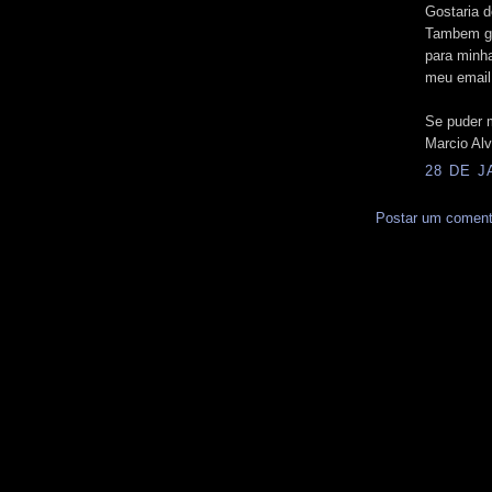
Gostaria d
Tambem go
para minh
meu email
Se puder 
Marcio Al
28 DE J
Postar um coment