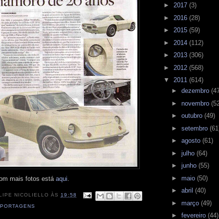
►
2017
(3)
►
2016
(28)
►
2015
(59)
►
2014
(112)
►
2013
(306)
►
2012
(568)
▼
2011
(614)
►
dezembro
(4
►
novembro
(5
►
outubro
(49)
►
setembro
(61
►
agosto
(61)
►
julho
(64)
►
junho
(55)
►
maio
(50)
 com mais fotos está
aqui
.
►
abril
(40)
LIPE NICOLIELLO
ÀS
19:58
►
março
(49)
EPORTAGENS
►
fevereiro
(44)