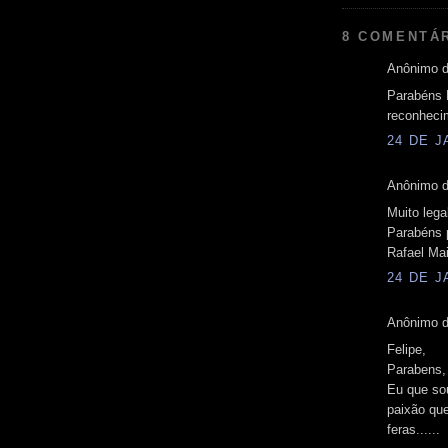
8 COMENTÁ
Anônimo d
Parabéns 
reconheci
24 DE J
Anônimo d
Muito lega
Parabéns 
Rafael Ma
24 DE J
Anônimo d
Felipe,
Parabens,
Eu que sou
paixão qu
feras......