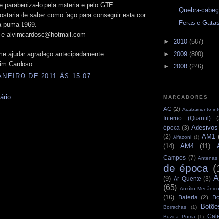
e parabeniza-lo pela materia e pelo GTE.
Quebra-cabeç
staria de saber como faço para conseguir esta cor
Feras e Gata
a puma 1969.
 e alvimcardoso@hotmail.com
►
2010
(587)
me ajudar agradeço antecipadamente.
►
2009
(800)
vim Cardoso
►
2008
(246)
ANEIRO DE 2011 ÀS 15:07
ário
MARCADORES
AC
(2)
Acabamento infe
Interno (Quantil)
(
Adesivos
época
(3)
AM1
(2)
Alfazoni
(1)
(14)
AM4
(11)
Campos
(7)
Antenas
de época
(
A
(9)
Ar Quente
(3)
(65)
Auxílio Mecânico
(16)
Bateria
(2)
Bo
Botõe
Borrachas
(1)
Cale
Buzina Puma
(1)