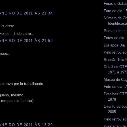
Feras e Gata
Foto do dia 
ANEIRO DE 2011 ÀS 21:34
Número de Ch
Identificaç
is disse...
Puma pelo mu
lipe... lindo carro...
Fotos do dia
ANEIRO DE 2011 ÀS 21:59
Dia após Dia
Pelo retrovis
isse...
Sessão Tela 
Detalhes GTE
1971 a 197
Museu de Caç
á estava por lá trabalhando.
Foto do dia -
Detalhes GTE
queno, mesmo.
1978
 me parecia familiar)
Evento de ép
2005
Pelo retrovis
ANEIRO DE 2011 ÀS 13:29
Prestação de