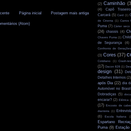
Caminhão
(
(2)
(4)
Capô Traseiro
cente
Página inicial
Postagem mais antiga
Carcará
(5)
Card
(1)
de Cinema
(1)
Carros
omentários (Atom)
Puma
(7)
Cárter seco
(24)
Ch
chassis
(4)
Child
Chaves Puma
(1)
de Segurança
(4)
Confronto de Gerações
c
Cores
(37)
(3)
Cotidiano
(1)
Crash-tes
(17)
Dacon 828
(1)
Des
design
(31)
Det
Detalhes Internos
(2
após Dia
(22)
dia d
Automóvel no Brasil
Dobradiças
(5)
docu
encarar?
(2)
Elétrica
(
(17)
Encosto de cabe
Entrevist
dianteira
(1)
(6)
Escola Italiana
(
Espartano Recria
Puma
(9)
Estação