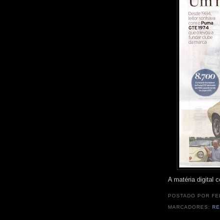
A matéria digital
POSTADO POR
FE
MARCADORES:
R