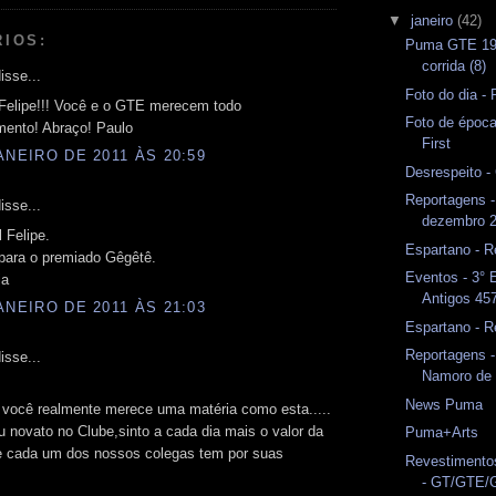
▼
janeiro
(42)
RIOS:
Puma GTE 197
corrida (8)
isse...
Foto do dia 
Felipe!!! Você e o GTE merecem todo
Foto de époc
mento! Abraço! Paulo
First
ANEIRO DE 2011 ÀS 20:59
Desrespeito 
Reportagens -
isse...
dezembro 
l Felipe.
Espartano - R
para o premiado Gêgêtê.
Eventos - 3° 
ia
Antigos 45
ANEIRO DE 2011 ÀS 21:03
Espartano - R
Reportagens -
isse...
Namoro de 
News Puma
 você realmente merece uma matéria como esta.....
 novato no Clube,sinto a cada dia mais o valor da
Puma+Arts
e cada um dos nossos colegas tem por suas
Revestimentos
- GT/GTE/