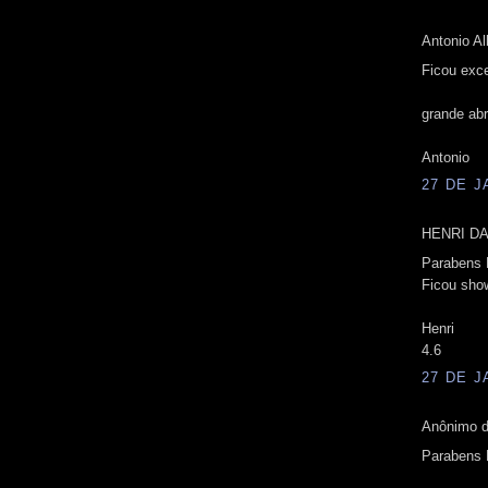
Antonio Alb
Ficou exce
grande ab
Antonio
27 DE J
HENRI DA
Parabens F
Ficou sho
Henri
4.6
27 DE J
Anônimo d
Parabens 