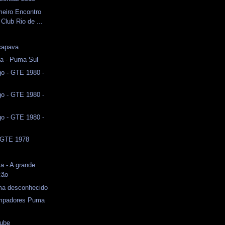
meiro Encontro
Club Rio de ...
çapava
a - Puma Sul
o - GTE 1980 -
o - GTE 1980 -
o - GTE 1980 -
- GTE 1978
a - A grande
ção
a desconhecido
impadores Puma
lube