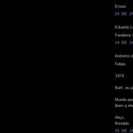
Ernani
24 DE J
Eduardo Lu
Parabéns Fe
24 DE J
Anônimo d
Felipe,
'1974'...
Bah!, eu j
Mundo pe
(bem q ele
Abçs,
Ronaldo
25 DE J