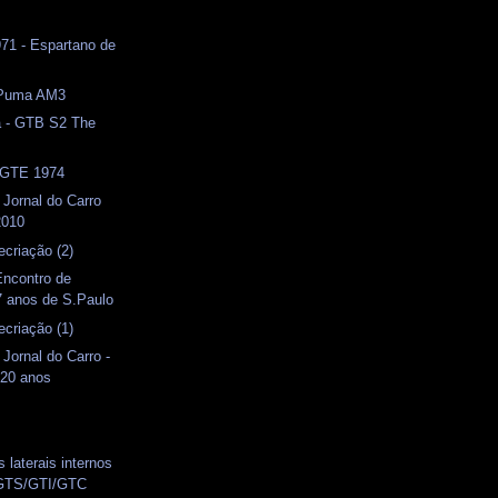
1 - Espartano de
- Puma AM3
a - GTB S2 The
- GTE 1974
 Jornal do Carro
2010
ecriação (2)
Encontro de
7 anos de S.Paulo
ecriação (1)
 Jornal do Carro -
20 anos
 laterais internos
GTS/GTI/GTC