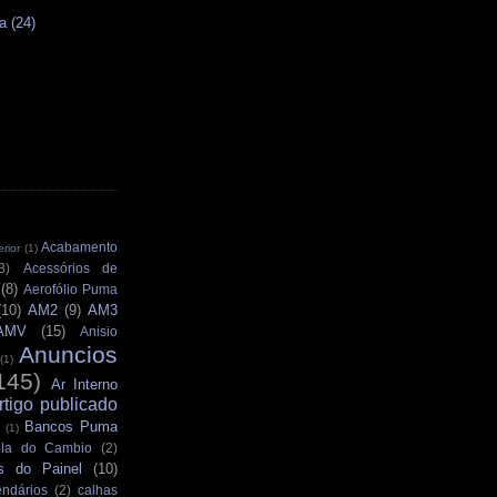
a (24)
s
Acabamento
rior
(1)
3)
Acessórios de
(8)
Aerofólio Puma
(10)
AM2
(9)
AM3
AMV
(15)
Anisio
Anuncios
(1)
145)
Ar Interno
rtigo publicado
Bancos Puma
(1)
la do Cambio
(2)
s do Painel
(10)
ndários
(2)
calhas