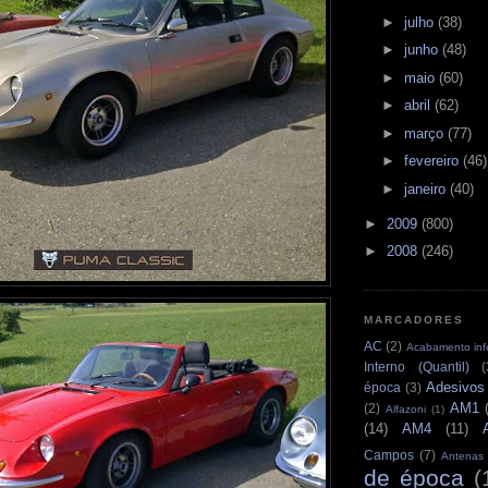
►
julho
(38)
►
junho
(48)
►
maio
(60)
►
abril
(62)
►
março
(77)
►
fevereiro
(46)
►
janeiro
(40)
►
2009
(800)
►
2008
(246)
MARCADORES
AC
(2)
Acabamento infe
Interno (Quantil)
(
Adesivos
época
(3)
AM1
(2)
Alfazoni
(1)
(14)
AM4
(11)
Campos
(7)
Antenas
de época
(