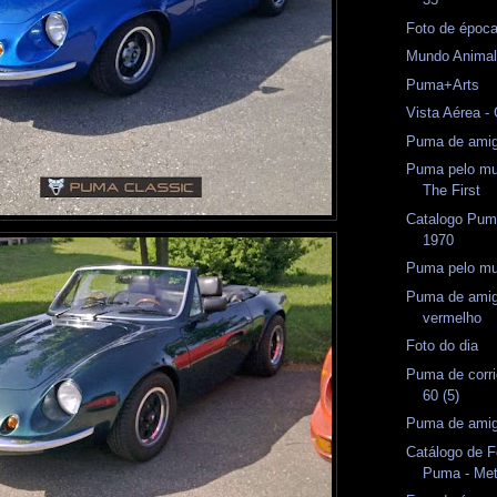
Foto de époc
Mundo Anima
Puma+Arts
Vista Aérea 
Puma de amig
Puma pelo mu
The First
Catalogo Pum
1970
Puma pelo m
Puma de amig
vermelho
Foto do dia
Puma de corri
60 (5)
Puma de amig
Catálogo de 
Puma - Met