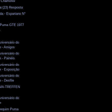
- Chamonix
a (23) Resposta
da - Espartano N°
- Puma GTE 1977
a
Aniversário do
 - Amigos
Aniversário do
 - Painéis
Aniversário do
 - Exposição
Aniversário do
 - Desfile
UMA-TREFFEN
Aniversário do
e
brequim Puma