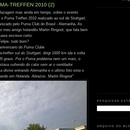
UMA-TREFFEN 2010 (2)
azagem mas ainda em tempo, sobre o evento
o Puma Treffen 2010 realizado ao sul de Stuttgart,
nizado pelo Puma Club do Brasil - Alemanha. As
lo meu amigo holandês Martin Ringoot, que fala bem
quase escreve certo:
elipe, tudo bom?
niversario do Puma Clube.
-treffen sul do Stuttgart, dirigi 1600 km ida e volta
35 graus. Por o Puma problema nem um mais, o
stava sufrendo do calor sem ar o ventilador.
 a divise entrando Alemanha e o ultimo foto esta o
ando em Holanda. Abrazos. Martin Ringoot"
PESQUISAR EST
ARQUIVO DO BL