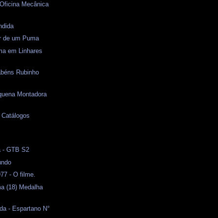
 Oficina Mecânica
ndida
or de um Puma
ma em Linhares
abéns Rubinho
quena Montadora
- Catálogos
l
a - GTB S2
undo
7 - O filme.
ma (18) Medalha
da - Espartano N°