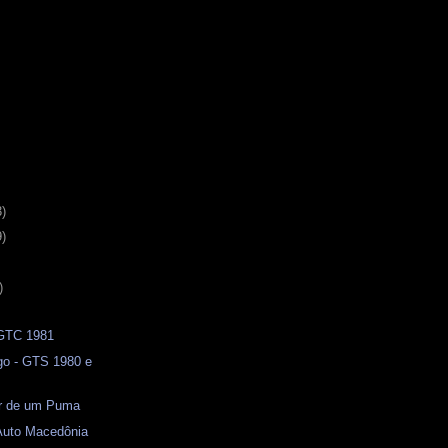
3)
9)
)
 GTC 1981
o - GTS 1980 e
or de um Puma
 Auto Macedônia