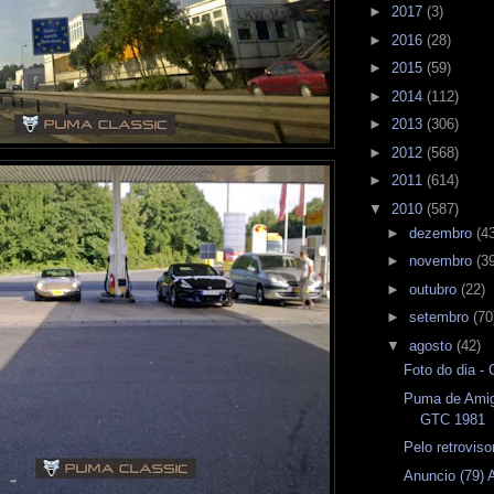
►
2017
(3)
►
2016
(28)
►
2015
(59)
►
2014
(112)
►
2013
(306)
►
2012
(568)
►
2011
(614)
▼
2010
(587)
►
dezembro
(4
►
novembro
(3
►
outubro
(22)
►
setembro
(70
▼
agosto
(42)
Foto do dia -
Puma de Amig
GTC 1981
Pelo retrovis
Anuncio (79)