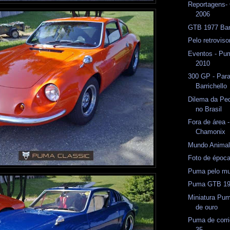
Reportagens-
2006
GTB 1977 Ba
Pelo retrovis
Eventos - Pu
2010
300 GP - Par
Barrichello
Dilema da Pe
no Brasil
Fora de área 
Chamonix
Mundo Anima
Foto de époc
Puma pelo m
Puma GTB 197
Miniatura Pu
de ouro
Puma de corri
35