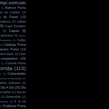
rtigo publicado
Bancos Puma
(1)
la do Cambio
(2)
s do Painel
(10)
ndários
(2)
calhas
36)
Capô Dianteiro
Capota
(9)
(5)
Carroceria
(3)
Carros
Cartaz
 Roubados
(1)
Catálogo Puma
(1)
aveiro Puma
(13)
ren's track
(3)
Cinto
comparativo
(10)
Console Puma
(1)
orrida
(113)
Curiosidades
t
(1)
enhos e Ilustrações
(1)
alhes Externos
(2)
Dia A Dia
(20)
Dia
)
a mulher
(2)
Dia do
(3)
Dimensões
(2)
E aí vai
mentos
(1)
Emblema Puma
1)