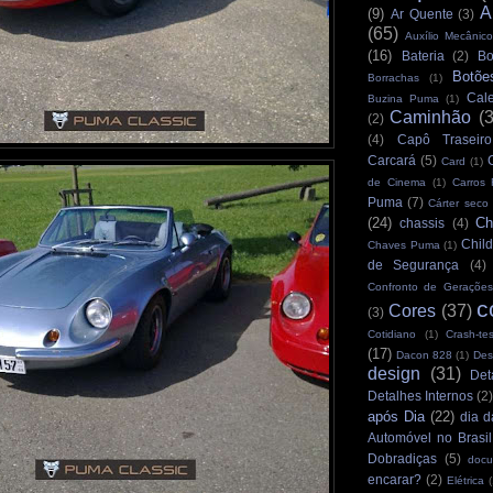
A
(9)
Ar Quente
(3)
(65)
Auxílio Mecânico
(16)
Bateria
(2)
Bo
Botõe
Borrachas
(1)
Cale
Buzina Puma
(1)
Caminhão
(
(2)
(4)
Capô Traseiro
Carcará
(5)
Card
(1)
de Cinema
(1)
Carros
Puma
(7)
Cárter seco
(24)
Ch
chassis
(4)
Child
Chaves Puma
(1)
de Segurança
(4)
Confronto de Gerações
c
Cores
(37)
(3)
Cotidiano
(1)
Crash-tes
(17)
Dacon 828
(1)
Des
design
(31)
Det
Detalhes Internos
(2
após Dia
(22)
dia d
Automóvel no Brasil
Dobradiças
(5)
docu
encarar?
(2)
Elétrica
(