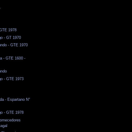
a
l
- GTE 1978
o - GT 1970
ndo - GTE 1970
a - GTE 1600 -
undo
o - GTE 1973
da - Espartano N°
o - GTE 1978
Fornecedores
agal