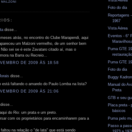
Vista Aérea
 MALZONI
Foto do dia
Reportagens 
RIOS:
1967
Vista Aérea
ta
disse...
Eventos - 6° 
 meses atrás, no encontro do Clube Marapendi, aqui
Maravilhos
 apareceu um Malzoni vermelho, de um senhor bem
Puma GTE 197
 Não sei se é este Zavataro citado aí, mas o
restauraçã
mora na Barra ou Recreio...
Puma GTE 1
VEMBRO DE 2009 ÀS 18:58
Foto do dia
Morais
disse...
Buggy Kadron
o está faltando o amarelo do Paulo Lomba na lista?
Manual do Ava
Preta
VEMBRO DE 2009 ÀS 21:06
GTB e seu gu
disse...
Placa preta -
básicos
aqui do Rio: um prata e um preto.
Puma pelo m
rsar com os proprietários para encaminharem para a
Passo a pass
altou na relação o "de lata" que está sendo
1973 a 197