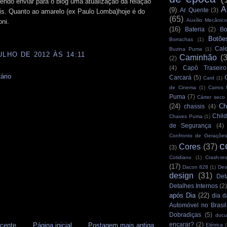
endo enviar para o blog uma atualização da relação
A
(9)
Ar Quente
(3)
is. Quanto ao amarelo (ex Paulo Lomba)hoje é do
(65)
Auxílio Mecânico
ni.
(16)
Bateria
(2)
Bo
Botõe
Borrachas
(1)
Cale
Buzina Puma
(1)
ULHO DE 2012 ÀS 14:11
Caminhão
(
(2)
(4)
Capô Traseiro
ário
Carcará
(5)
Card
(1)
de Cinema
(1)
Carros
Puma
(7)
Cárter seco
(24)
Ch
chassis
(4)
Child
Chaves Puma
(1)
de Segurança
(4)
Confronto de Gerações
c
Cores
(37)
(3)
Cotidiano
(1)
Crash-tes
(17)
Dacon 828
(1)
Des
design
(31)
Det
Detalhes Internos
(2
após Dia
(22)
dia d
Automóvel no Brasil
Dobradiças
(5)
docu
encarar?
(2)
cente
Página inicial
Postagem mais antiga
Elétrica
(