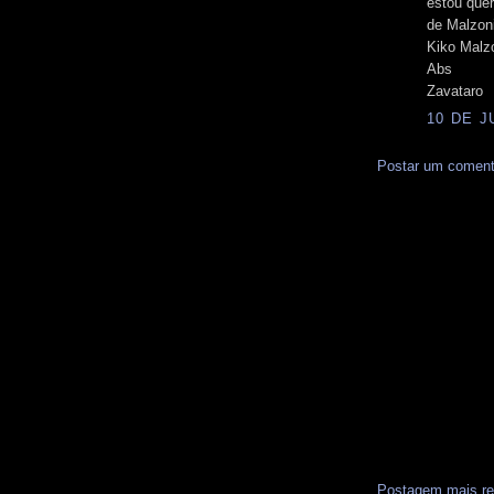
estou quer
de Malzon
Kiko Malzo
Abs
Zavataro
10 DE J
Postar um coment
Postagem mais re