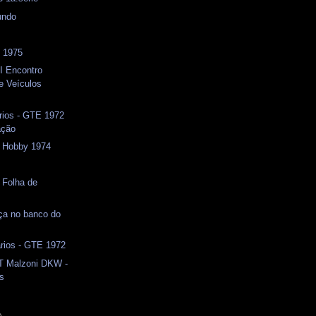
undo
 1975
I Encontro
e Veículos
ios - GTE 1972
ação
- Hobby 1974
 Folha de
nça no banco do
ios - GTE 1972
T Malzoni DKW -
os