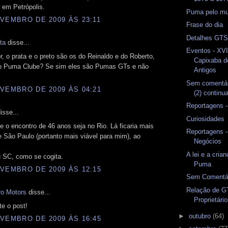
 em Petrópolis.
Puma pelo m
VEMBRO DE 2009 ÀS 23:11
Frase do dia
Detalhes GTS
ta
disse...
Eventos - XVI
, o prata e o preto são os do Reinaldo e do Roberto,
Capixaba d
o Puma Clube? Se sim eles são Pumas GTs e não
Antigos
Sem comentár
VEMBRO DE 2009 ÀS 04:21
(2) continu
Reportagens 
isse...
Curiosidades
 o encontro de 46 anos seja no Rio. Lá ficaria mais
Reportagens -
 São Paulo (portanto mais viável para mim), ao
Negócios
A lei e a cria
u SC, como se cogita.
Puma
VEMBRO DE 2009 ÀS 12:15
Sem Comentár
Relação de G
o Motors
disse...
Proprietári
te o post!
►
outubro
(64)
VEMBRO DE 2009 ÀS 16:45