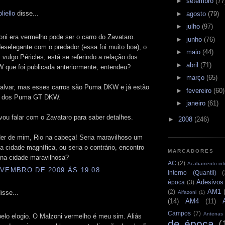
►
setembro
(77
liello
disse...
►
agosto
(79)
►
julho
(97)
ni era vermelho pode ser o carro do Zavataro.
►
junho
(76)
eselegante com o predador (essa foi muito boa), o
►
maio
(44)
vulgo Péricles, está se referindo a relação dos
►
abril
(71)
que foi publicada anteriormente, entendeu?
►
março
(65)
 salvar, mas esses carros são Puma DKW e já estão
►
fevereiro
(60)
o dos Puma GT DKW.
►
janeiro
(61)
vou falar com o Zavataro para saber detalhes.
►
2008
(246)
er de mim, Rio na cabeça! Seria maravilhoso um
a cidade magnífica, ou seria o contrário, encontro
MARCADORES
 na cidade maravilhosa?
AC
(2)
Acabamento infe
VEMBRO DE 2009 ÀS 19:08
Interno (Quantil)
(
Adesivos
época
(3)
AM1
(2)
isse...
Alfazoni
(1)
(14)
AM4
(11)
Campos
(7)
Antenas
elo elogio. O Malzoni vermelho é meu sim. Aliás
de época
(