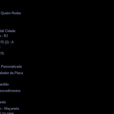
- Quatro Rodas
Rali Cidade
a - RJ
5 (2) - A
o
975
 Personalizado
liador da Placa
ardião
 procedimentos
undo
o - Maçaneta
6 1a.série