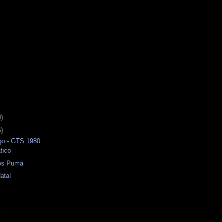
0)
6)
o - GTS 1980
tico
cos Puma
atal
a