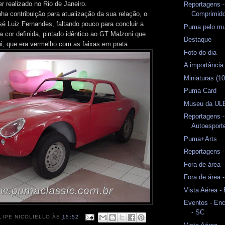
 realizado no Rio de Janeiro.
Reportagens -
ha contribuição para atualização da sua relação, o
Comprimid
é Luiz Fernandes, faltando pouco para concluir a
Puma pelo m
a cor definida, pintado idêntico ao GT Malzoni que
Destaque
ni, que era vermelho com as faixas em prata.
Foto do dia
A importância
Miniaturas (10
Puma Card
Museu da ULB
Reportagens 
Autoesport
Puma+Arts
Reportagens -
Fora de área 
Fora de área 
Vista Aérea - 
Eventos - Enc
- SC
LIPE NICOLIELLO
ÀS
15:52