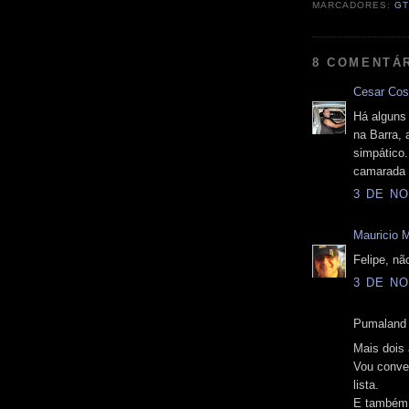
MARCADORES:
GT
8 COMENTÁ
Cesar Cos
Há alguns
na Barra,
simpático.
camarada 
3 DE NO
Mauricio 
Felipe, nã
3 DE NO
Pumaland 
Mais dois 
Vou conve
lista.
E também f