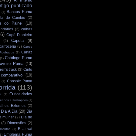
Ar Interno
rtigo publicado
Bancos Puma
(1)
la do Cambio
(2)
s do Painel
(10)
ndários
(2)
calhas
36)
Capô Dianteiro
Capota
(9)
(5)
Carroceria
(3)
Carros
Cartaz
 Roubados
(1)
Catálogo Puma
(1)
aveiro Puma
(13)
ren's track
(3)
Cinto
comparativo
(10)
Console Puma
(1)
orrida
(113)
Curiosidades
t
(1)
enhos e Ilustrações
(1)
alhes Externos
(2)
Dia A Dia
(20)
Dia
)
a mulher
(2)
Dia do
(3)
Dimensões
(2)
E aí vai
mentos
(1)
Emblema Puma
1)