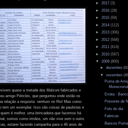
►
2017
(3)
►
2016
(28)
►
2015
(59)
►
2014
(112)
►
2013
(306)
►
2012
(568)
►
2011
(614)
►
2010
(587)
▼
2009
(800)
►
dezembro
(6
▼
novembro
(4
Puma de Amig
Monocromá
evivem quase a metade dos Malzoni fabricados e
Errata - Ban
eu amigo Péricles, que perguntou onde estão os
Presente de N
na relação a resposta: nenhum no Rio! Mas como
 tem um exemplar. Isso são coisas de paulistas e
Foto do dia
r quem é melhor, uma brincadeira que fazemos há
Fabricas
nal, somos como irmãos, um não vive sem o outro.
Bancos Pum
ocas, estarei fazendo campanha para o 46 anos de