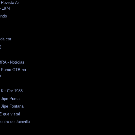
 Revista Ar
o 1974
undo
 da cor
)
RA - Notícias
- Puma GTB na
e
 Kit Car 1983
- Jipe Puma
- Jipe Fontana
E que vista!
ontro de Joinville