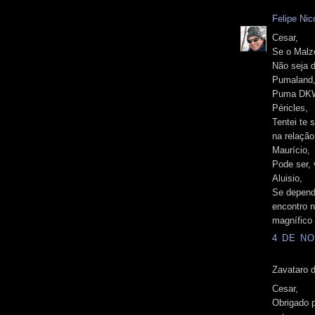
Felipe Nico
Cesar,
Se o Malzo
Não seja d
Pumaland, 
Puma DKW 
Péricles,
Tentei te
na relaçã
Maurício,
Pode ser, 
Aluisio,
Se depend
encontro n
magnífico
4 DE NO
Zavataro d
Cesar,
Obrigado p