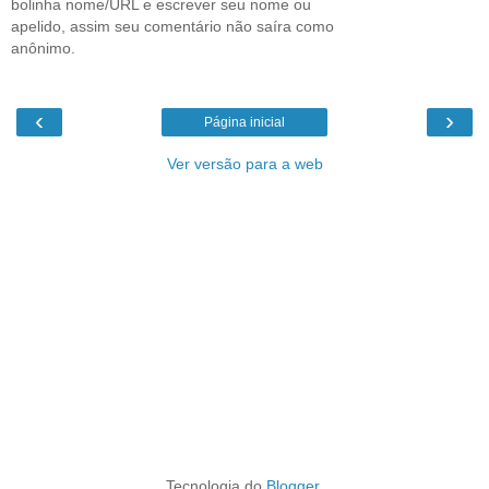
bolinha nome/URL e escrever seu nome ou
apelido, assim seu comentário não saíra como
anônimo.
‹
›
Página inicial
Ver versão para a web
Tecnologia do
Blogger
.