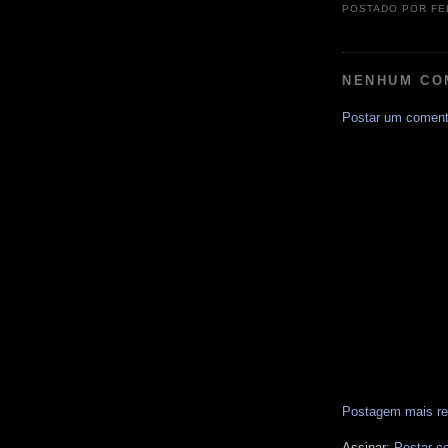
POSTADO POR
FE
NENHUM CO
Postar um coment
Postagem mais re
Assinar:
Postar c