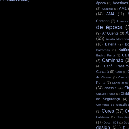
Adesivos
época
(3)
AM1
(2)
Alfazoni
(1)
(14)
AM4
(11)
Campos
(7)
Antenas
de época
(
A
(9)
Ar Quente
(3)
(65)
Auxílio Mecânico
(16)
Bateria
(2)
Bo
Botõe
Borrachas
(1)
Cale
Buzina Puma
(1)
Caminhão
(
(2)
(4)
Capô Traseiro
Carcará
(5)
Card
(1)
de Cinema
(1)
Carros
Puma
(7)
Cárter seco
(24)
Ch
chassis
(4)
Child
Chaves Puma
(1)
de Segurança
(4)
Confronto de Gerações
c
Cores
(37)
(3)
Cotidiano
(1)
Crash-tes
(17)
Dacon 828
(1)
Des
design
(31)
Det