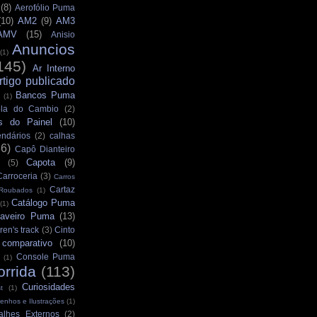
(8)
Aerofólio Puma
(10)
AM2
(9)
AM3
AMV
(15)
Anisio
Anuncios
(1)
145)
Ar Interno
rtigo publicado
Bancos Puma
(1)
la do Cambio
(2)
s do Painel
(10)
ndários
(2)
calhas
36)
Capô Dianteiro
Capota
(9)
(5)
Carroceria
(3)
Carros
Cartaz
 Roubados
(1)
Catálogo Puma
(1)
aveiro Puma
(13)
ren's track
(3)
Cinto
comparativo
(10)
Console Puma
(1)
orrida
(113)
Curiosidades
t
(1)
enhos e Ilustrações
(1)
alhes Externos
(2)