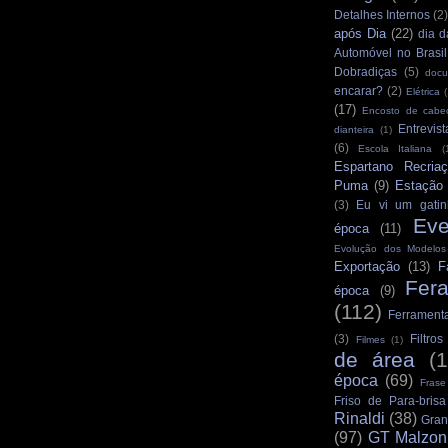
Detalhes Internos
(2
após Dia
(22)
dia d
Automóvel no Brasil
Dobradiças
(5)
docu
encarar?
(2)
Elétrica
(
(17)
Encosto de cabe
Entrevist
dianteira
(1)
(6)
Escola Italiana
(
Espartano Recria
Puma
(9)
Estação
(3)
Eu vi um gatin
Eve
época
(11)
Evolução dos Modelo
Exportação
(13)
F
Fer
época
(9)
(112)
Ferrament
(3)
Filtro
Filmes
(1)
de área
(
época
(69)
Frase
Friso de Para-brisa
Rinaldi
(38)
Gran
(97)
GT Malzon