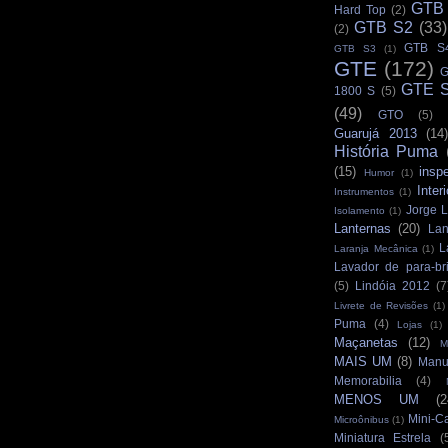
GTB
Hard Top
(2)
GTB S2
(33)
(2)
GTB S
GTB S3
(1)
GTE
(172)
G
GTE S
1800 S
(5)
(49)
GTO
(5)
Guarujá 2013
(14)
História Puma
(15)
insp
Humor
(1)
Interi
Instrumentos
(1)
Jorge L
Isolamento
(1)
Lanternas
(20)
Lan
L
Laranja Mecânica
(1)
Lavador de para-br
(5)
Lindóia 2012
(7
Livrete de Revisões
(1)
Puma
(4)
Lojas
(1)
Maçanetas
(12)
M
MAIS UM
(8)
Manu
Memorabilia
(4)
MENOS UM
(2
Mini-C
Microônibus
(1)
Miniatura Estrela
(