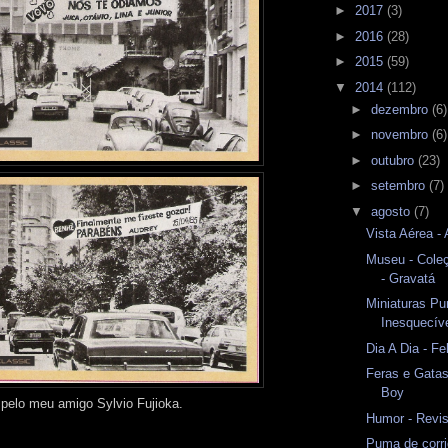
►
2017
(3)
►
2016
(28)
►
2015
(59)
▼
2014
(112)
►
dezembro
(6)
►
novembro
(6)
►
outubro
(23)
►
setembro
(7)
▼
agosto
(7)
Vista Aérea -
Museu - Cole
- Gravatá
Miniaturas Pu
Inesquecíve
Dia A Dia - Fe
Feras e Gatas
Boy
pelo meu amigo Sylvio Fujioka.
Humor - Revi
Puma de corri