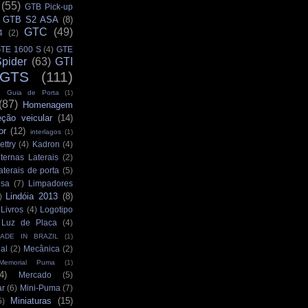
(55)
GTB Pick-up
GTB S2 ASA
(8)
GTC
(49)
4
(2)
TE 1600 S
(4)
GTE
pider
(63)
GTI
GTS
(111)
Guia de Porta
(1)
(87)
Homenagem
eção veicular
(14)
or
(12)
interlagos
(1)
ettry
(4)
Kadron
(4)
ternas Laterais
(2)
aterais de porta
(5)
isa
(7)
Limpadores
Lindóia 2013
(8)
)
Livros
(4)
Logotipo
Luz de Placa
(4)
ADE IN BRAZIL
(1)
al
(2)
Mecânica
(2)
Memorial Puma
(1)
4)
Mercado
(5)
ar
(6)
Mini-Puma
(7)
Miniaturas
(15)
5)