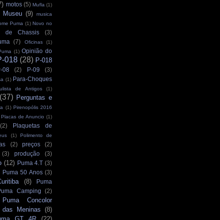
7)
motos
(5)
Mufla
(1)
Museu
(9)
musica
ome Puma
(1)
Novo no
 de Chassis
(3)
uma
(7)
Oficinas
(1)
Opinião do
Puma
(1)
P-018
(28)
P-018
-08
(2)
P-09
(3)
Para-Choques
sa
(1)
ulista de Antigos
(1)
(37)
Perguntas e
ra
(1)
Pirenopólis 2016
Placas de Anuncio
(1)
(2)
Plaquetas de
eus
(1)
Polimento de
as
(2)
preços
(2)
(3)
produção
(3)
o
(12)
Puma 4.T
(3)
Puma 50 Anos
(3)
ritiba
(8)
Puma
Puma Camping
(2)
Puma Concolor
 das Meninas
(8)
uma GT 4R
(22)