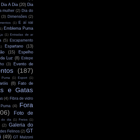
Dia A Dia
(20)
Dia
)
a mulher
(2)
Dia do
(3)
Dimensões
(2)
E aí vai
mentos
(1)
Emblema Puma
1)
ça
(1)
Entradas de ar
a
(5)
Escapamento
Espartano
(13)
1)
ção
(15)
Espelho
 da Luz
(8)
Estepe
Evento de
ho
(3)
ntos
(187)
s Puma
(1)
Export
(1)
aróis
(8)
Fato de
as e Gatas
as
(4)
Fibra de vidro
Fora
s Puma
(4)
106)
Foto de
 do dia
(1)
Freios
(1)
Galeria do
(2)
GT
des Felinos
(2)
i
(49)
GT Malzoni