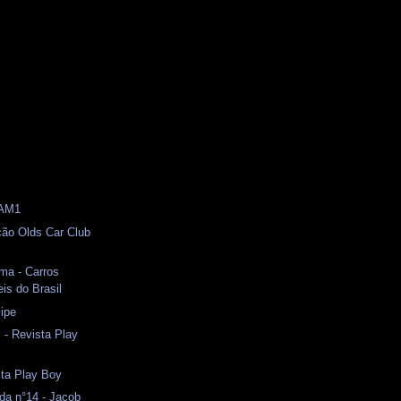
 AM1
ção Olds Car Club
ma - Carros
is do Brasil
lipe
 - Revista Play
sta Play Boy
da n°14 - Jacob