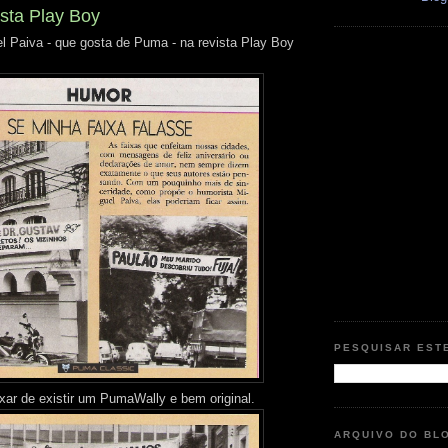
sta Play Boy
 Paiva - que gosta de Puma - na revista Play Boy
PESQUISAR EST
xar de existir um PumaWally e bem original.
ARQUIVO DO BL