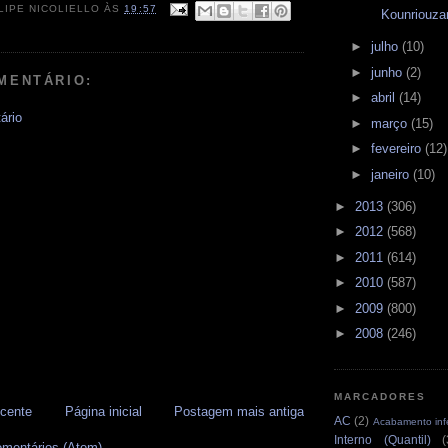
LIPE NICOLIELLO
ÀS
19:57
Kounriouza
►
julho
(10)
►
junho
(2)
MENTÁRIO:
►
abril
(14)
ário
►
março
(15)
►
fevereiro
(12)
►
janeiro
(10)
►
2013
(306)
►
2012
(568)
►
2011
(614)
►
2010
(587)
►
2009
(800)
►
2008
(246)
MARCADORES
cente
Página inicial
Postagem mais antiga
AC
(2)
Acabamento infe
Interno (Quantil)
(
omentários (Atom)