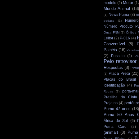
Motor
(1
modelo
(2)
Mundo Animal
(18)
News Puma
(3)
(1)
n
Número
pedaço
(1)
Número Produto P
Onça FNM
(1)
Ônibus 
Leitor
(2)
P-016
(4)
Conversível
(8)
P
Painéis
(16)
Para-bri
(2)
Passeio
(2)
Pa
Pelo retrovisor
Respostas
(8)
Pintu
Placa Preta
(21)
(1)
Placas do Brasil
Identificação
(4)
Pn
porta-mal
Rodas
(1)
Presilha da Cinta
protótip
Projetos
(4)
Puma 47 anos
(13)
Puma 50 Anos Cu
África do Sul
(6)
Puma Card
(2)
(animal)
(8)
Puma
P
Puma Elétrico
(1)