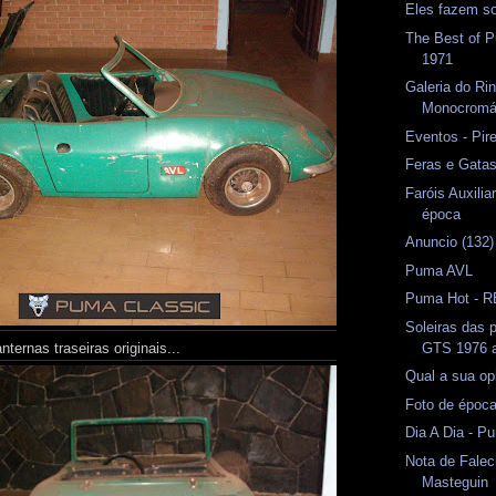
Eles fazem so
The Best of 
1971
Galeria do Ri
Monocromá
Eventos - Pir
Feras e Gata
Faróis Auxilia
época
Anuncio (132)
Puma AVL
Puma Hot - 
Soleiras das 
GTS 1976 a
anternas traseiras originais...
Qual a sua op
Foto de époc
Dia A Dia - P
Nota de Falec
Masteguin