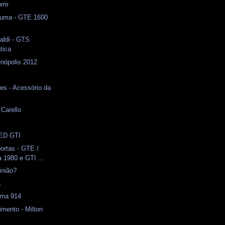
rrir
Puma - GTE 1600
naldi - GTS
tica
enópolis 2012
s
res - Acessório da
 Carello
RED GTI
portas - GTE /
 1980 e GTI ...
inião?
a
uma 914
imento - Milton