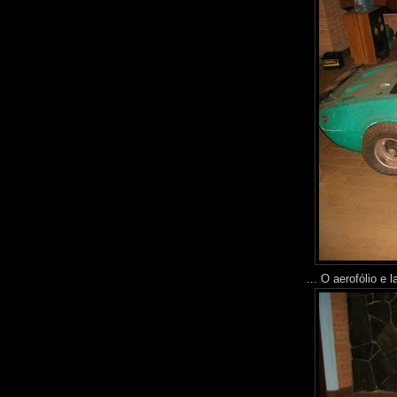
... O aerofólio e l