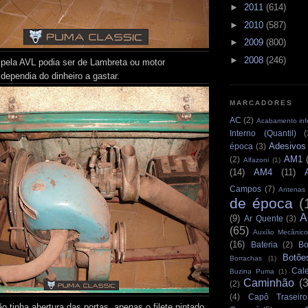
►
2011
(614)
►
2010
(587)
►
2009
(800)
►
2008
(246)
 pela AVL podia ser de Lambreta ou motor
 dependia do dinheiro a gastar.
MARCADORES
AC
(2)
Acabamento infe
Interno (Quantil)
(
Adesivos
época
(3)
AM1
(2)
Alfazoni
(1)
(14)
AM4
(11)
Campos
(7)
Antenas
de época
(
A
(9)
Ar Quente
(3)
(65)
Auxílio Mecânico
(16)
Bateria
(2)
Bo
Botõe
Borrachas
(1)
Cale
Buzina Puma
(1)
Caminhão
(
(2)
(4)
Capô Traseiro
 tinha abertura das portas, apenas o filete pintado,