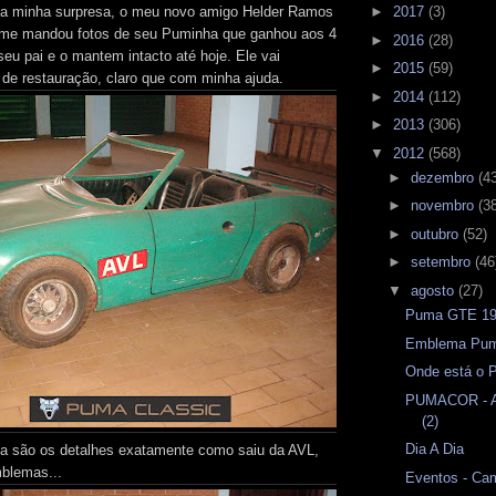
ara minha surpresa, o meu novo amigo Helder Ramos
►
2017
(3)
o me mandou fotos de seu Puminha que ganhou aos 4
►
2016
(28)
eu pai e o mantem intacto até hoje. Ele vai
►
2015
(59)
 de restauração, claro que com minha ajuda.
►
2014
(112)
►
2013
(306)
▼
2012
(568)
►
dezembro
(4
►
novembro
(3
►
outubro
(52)
►
setembro
(46
▼
agosto
(27)
Puma GTE 197
Emblema Pum
Onde está o 
PUMACOR - Am
(2)
Dia A Dia
a são os detalhes exatamente como saiu da AVL,
blemas...
Eventos - Ca