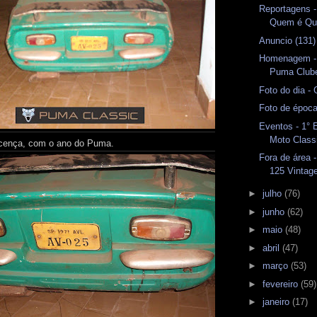
Reportagens -
Quem é Q
Anuncio (131
Homenagem - 
Puma Club
Foto do dia -
Foto de époc
Eventos - 1° 
Moto Class
licença, com o ano do Puma.
Fora de área 
125 Vintag
►
julho
(76)
►
junho
(62)
►
maio
(48)
►
abril
(47)
►
março
(53)
►
fevereiro
(59)
►
janeiro
(17)