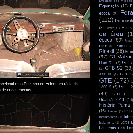
Evolução dos Modelo
Exportação
(13)
F
Fer
época
(9)
(112)
Ferrament
(3)
Filtro
Filmes
(1)
de área
(
época
(69)
Frase
Friso de Para-brisa
Rinaldi
(38)
Gran
(97)
GT Malzon
GTB
Hard Top
(2)
GTB S2
(33)
(2)
GTB S
GTB S3
(1)
GTE
(172)
G
 opcional e no Puminha do Helder um rádio da
GTE S
1800 S
(5)
 de ondas médias.
(49)
GTO
(5)
Guarujá 2013
(14)
História Puma
(15)
insp
Humor
(1)
Interi
Instrumentos
(1)
Jorge L
Isolamento
(1)
Lanternas
(20)
Lan