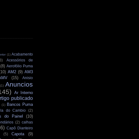
Acabamento
rior
(1)
3)
Acessórios de
(8)
Aerofólio Puma
(10)
AM2
(9)
AM3
AMV
(15)
Anisio
Anuncios
(1)
145)
Ar Interno
rtigo publicado
Bancos Puma
(1)
la do Cambio
(2)
s do Painel
(10)
ndários
(2)
calhas
36)
Capô Dianteiro
Capota
(9)
(5)