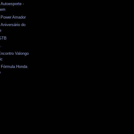
 Autoesporte -
uem
) Power Amador
Aniversário do
e
 GTB
a
Encontro Valongo
ic
- Fórmula Honda
e