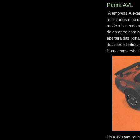
Puma AVL
A empresa Alexand
mini carros motor
modelo baseado n
de compra: com o
abertura das port
detalhes idêntico
Puma conversível
Hoje existem mui