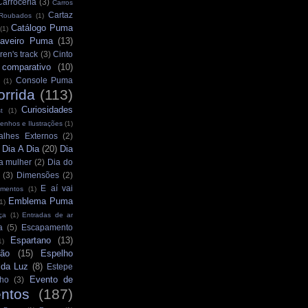
Carroceria
(3)
Carros
Cartaz
 Roubados
(1)
Catálogo Puma
(1)
aveiro Puma
(13)
ren's track
(3)
Cinto
comparativo
(10)
Console Puma
(1)
orrida
(113)
Curiosidades
t
(1)
enhos e Ilustrações
(1)
alhes Externos
(2)
Dia A Dia
(20)
Dia
)
a mulher
(2)
Dia do
(3)
Dimensões
(2)
E aí vai
mentos
(1)
Emblema Puma
1)
ça
(1)
Entradas de ar
a
(5)
Escapamento
Espartano
(13)
1)
ção
(15)
Espelho
 da Luz
(8)
Estepe
Evento de
ho
(3)
ntos
(187)